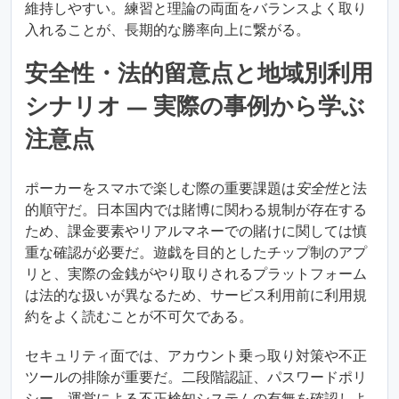
維持しやすい。練習と理論の両面をバランスよく取り
入れることが、長期的な勝率向上に繋がる。
安全性・法的留意点と地域別利用
シナリオ — 実際の事例から学ぶ
注意点
ポーカーをスマホで楽しむ際の重要課題は
安全性
と法
的順守だ。日本国内では賭博に関わる規制が存在する
ため、課金要素やリアルマネーでの賭けに関しては慎
重な確認が必要だ。遊戯を目的としたチップ制のアプ
リと、実際の金銭がやり取りされるプラットフォーム
は法的な扱いが異なるため、サービス利用前に利用規
約をよく読むことが不可欠である。
セキュリティ面では、アカウント乗っ取り対策や不正
ツールの排除が重要だ。二段階認証、パスワードポリ
シー、運営による不正検知システムの有無を確認しよ