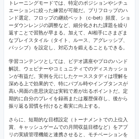
トレーニングモードでは、特定のポジションやシチュ
エーションに絞った練習が可能だ。プリフロップのハ
ンド選定、フロップの継続ベット（c-bet）頻度、ショ
ーダウンレンジの調整など、細分化された課題を繰り
返すことで習熟が早まる。加えて、AI相手にさまざま
なプレイスタイル（タイト、ルース、アグレッシブ、
パッシブ）を設定し、対応力を鍛えることもできる。
学習コンテンツとしては、ビデオ講座やプロのハンド
解説、ウェビナーやコミュニティでのディスカッショ
ンが有益だ。実例を元にしたケーススタディは理解を
深める上で効果的で、特にバブル時やインプタンスが
高い局面の意思決定は実戦で差が出るポイントだ。定
期的に自分のプレイを録画または履歴保存し、後から
振り返る習慣を付けると着実に向上する。
さらに、短期的な目標設定（トーナメントでの上位入
賞、キャッシュゲームでの月間収益目標など）をアプ
リの実績管理機能と連携させると、モチベーションを