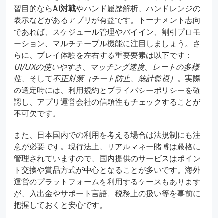
習目的なら
AI対戦
やハンド履歴解析、ハンドレンジの
表示などがあるアプリが有益です。トーナメント志向
であれば、スケジュール管理やバイイン、割引プロモ
ーション、マルチテーブル機能に注目しましょう。さ
らに、プレイ体験を左右する重要要素は以下です：
UI/UXの使いやすさ
、
マッチング速度
、
レートの多様
性
、そして
不正対策（チート防止、統計監視）
。実際
の選定時には、利用規約とプライバシーポリシーを確
認し、アプリ運営会社の信頼性もチェックすることが
不可欠です。
また、日本国内での利用を考える場合は法規制にも注
意が必要です。現行法上、リアルマネー賭博は厳格に
管理されていますので、国内提供のサービスはポイン
ト交換や賞品方式が中心となることが多いです。海外
運営のプラットフォームを利用するケースもあります
が、入出金やサポート言語、税務上の扱い等を事前に
把握しておくと安心です。