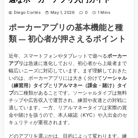
適なポーカーアプリ入門ガイド
Diego Cortés
May 1, 2026
0
1 Mins
ポーカーアプリの基本機能と種
類 — 初心者が押さえるポイント
近年、スマートフォンやタブレットで遊べる
ポーカー
アプリ
は急速に進化しており、初心者から上級者まで
幅広いニーズに対応しています。まず理解しておきた
いのは、ポーカーアプリには大きく分けて
ソーシャル
（練習用）タイプ
と
リアルマネー（課金・賭け）タイ
プ
の二種類があることです。ソーシャルタイプは無料
チップや広告収入で運営され、練習や友達との対戦に
適しています。一方、リアルマネータイプは実際の賞
金や賭けを扱うので、本人確認（KYC）や入出金のセ
キュリティが重視されます。
どのアプリを選ぶかは、目的によって変わります。練