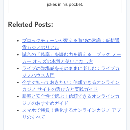
jokes in his pocket.
Related Posts:
ブロックチェーンが変える遊びの常識：仮想通
貨カジノのリアル
試合の「確率」を読む力を鍛える：ブック メー
カー オッズの本質と使いこなし方
ライブの臨場感をそのままに楽しむ：ライブカ
ジノハウス入門
今すぐ知っておきたい：信頼できるオンライン
カジノ サイトの選び方と実践ガイド
勝率と安全性で選ぶ！信頼できるオンラインカ
ジノのおすすめガイド
スマホで勝負！進化するオンラインカジノ アプ
リのすべて