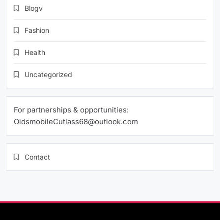
Blogv
Fashion
Health
Uncategorized
For partnerships & opportunities:
OldsmobileCutlass68@outlook.com
Contact