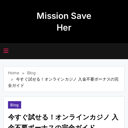
Skip
to
Mission Save
content
Her
Home
Blog
今すぐ試せる！オンラインカジノ 入金不要ボーナスの完
全ガイド
Blog
今すぐ試せる！
オンラインカジノ 入