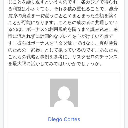
じことを繰り返すというものです。各カジノで得られ
る利益は小さくても、それを積み重ねることで、
自分
自身の資金を一切使うことなく
まとまった金額を築く
ことが可能になります。これらの成功者に共通してい
るのは、ボーナスの利用規約を隅々まで読み込み、感
情に流されずに計画的なプレイを心がけている点で
す。彼らはボーナスを「タダ飯」ではなく、真剣勝負
のための「武器」として扱っているのです。あなたも
これらの戦略と事例を参考に、リスクゼロのチャンス
を最大限に活かしてみてはいかがでしょうか。
Diego Cortés