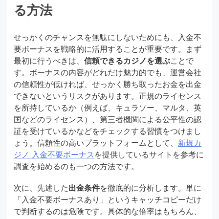
る方法
せっかくのチャンスを無駄にしないためにも、入金不
要ボーナスを戦略的に活用することが重要です。まず
最初に行うべきは、
信頼できるカジノを選ぶ
ことで
す。ボーナスの内容がどれだけ魅力的でも、運営会社
の信頼性が低ければ、せっかく勝ち取ったお金を出金
できないというリスクがあります。正規のライセンス
を所持しているか（例えば、キュラソー、マルタ、英
国などのライセンス）、第三者機関による公平性の認
証を受けているかなどをチェックする習慣をつけまし
ょう。信頼性の高いプラットフォームとして、
新規カ
ジノ 入金不要ボーナス
を提供しているサイトを参考に
調査を始めるのも一つの方法です。
次に、先述した
出金条件
を徹底的に分析します。単に
「入金不要ボーナスあり」というキャッチコピーだけ
で判断するのは危険です。具体的な倍率はもちろん、