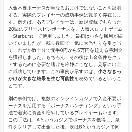
入金不要ボーナスが単なるおまけではないことを証明
する、実際のプレイヤーの成功事例は数多く存在しま
す。例えば、あるプレイヤーは、新規登録でもらった
20回のフリースピンボーナスを、人気スロットゲーム
「Starburst」で使用しました。最初は小さな勝利が続
いていましたが、残り数回で一気に大当たりを引き当
て、わずか数十分で元手0円から5万円を超える勝利金
を獲得しました。もちろん、その後は出金条件をクリ
アするために必要な賭けを冷静にこなし、見事に出金
に成功しています。この事例が示すのは、
小さなきっ
かけが大きな結果を生む可能性
を秘めているというこ
とです。
別の事例では、複数のオンラインカジノで入金不要ボ
ーナスを活用する「ボーナスハンティング」という手
法で着実に資金を増やしているプレイヤーもいます。
この手法は、Aというカジノでボーナスを獲得し、条
件をクリアして出金した後、次はBというカジノで同