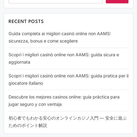
RECENT POSTS
Guida completa ai migliori casinò online non AAMS:
sicurezza, bonus e come scegliere
Scopri i migliori casinò online non AAMS: guida sicura e
aggiornata
Scopri i migliori casinò online non AAMS: guida pratica per il
giocatore italiano
Descubre los mejores casinos online: guía práctica para
jugar seguro y con ventaja
初心者でもわかる安心のオンラインカジノ入門 — 安全に遊ぶ
ためのポイント解説