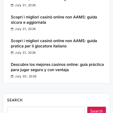
July 31, 2026
Scopri i migliori casinò online non AAMS: guida
sicura e aggiornata
July 31, 2026
Scopri i migliori casinò online non AAMS: guida
pratica per il giocatore italiano
July 31, 2026
Descubre los mejores casinos online: guía práctica
para jugar seguro y con ventaja
July 30, 2026
SEARCH
Search