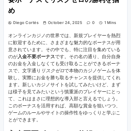
要ボーナスでリスクゼロの勝利を掴
め
Diego Cortés
October 24, 2025
0
1 Mins
オンラインカジノの世界では、新規プレイヤーを熱烈
に歓迎するために、さまざまな魅力的なボーナスが用
意されています。その中でも、特に注目を集めている
のが
入金不要ボーナス
です。その名の通り、自分自身
のお金を入金しなくても受け取ることができるボーナ
スで、文字通り
リスクゼロ
で本物のカジノゲームを体
験し、実際にお金を勝ち取るチャンスを提供してくれ
ます。新しいカジノサイトを試してみたいけど、まず
は様子を見てみたいという慎重派のプレイヤーにとっ
て、これはまさに理想的な導入部と言えるでしょう。
このボーナスを活用すれば、高額な賞金を狙いつつ、
ゲームのルールやサイトの操作性をゆっくりと学ぶこ
とができます。