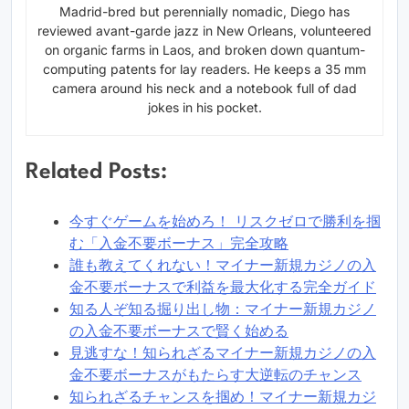
Madrid-bred but perennially nomadic, Diego has
reviewed avant-garde jazz in New Orleans, volunteered
on organic farms in Laos, and broken down quantum-
computing patents for lay readers. He keeps a 35 mm
camera around his neck and a notebook full of dad
jokes in his pocket.
Related Posts:
今すぐゲームを始めろ！ リスクゼロで勝利を掴
む「入金不要ボーナス」完全攻略
誰も教えてくれない！マイナー新規カジノの入
金不要ボーナスで利益を最大化する完全ガイド
知る人ぞ知る掘り出し物：マイナー新規カジノ
の入金不要ボーナスで賢く始める
見逃すな！知られざるマイナー新規カジノの入
金不要ボーナスがもたらす大逆転のチャンス
知られざるチャンスを掴め！マイナー新規カジ