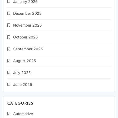
January 2026
December 2025
November 2025
October 2025
September 2025
August 2025
July 2025
June 2025
CATEGORIES
Automotive