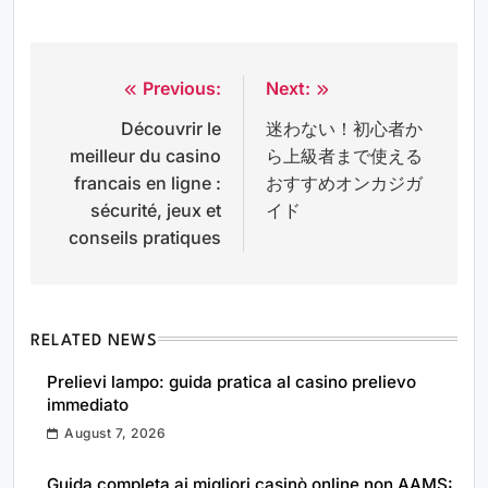
Previous:
Next:
Post
Découvrir le
迷わない！初心者か
navigation
meilleur du casino
ら上級者まで使える
francais en ligne :
おすすめオンカジガ
sécurité, jeux et
イド
conseils pratiques
RELATED NEWS
Prelievi lampo: guida pratica al casino prelievo
immediato
August 7, 2026
Guida completa ai migliori casinò online non AAMS: