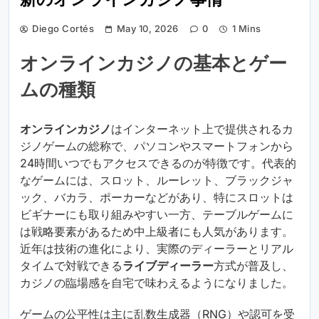
新のオンラインカジノ事情
Diego Cortés
May 10, 2026
0
1 Mins
オンラインカジノの基本とゲー
ムの種類
オンラインカジノ
はインターネット上で提供されるカ
ジノゲームの総称で、パソコンやスマートフォンから
24時間いつでもアクセスできるのが特徴です。代表的
なゲームには、スロット、ルーレット、ブラックジャ
ック、バカラ、ポーカーなどがあり、特にスロットは
ビギナーにも取り組みやすい一方、テーブルゲームに
は戦略要素があるため中上級者にも人気があります。
近年は技術の進化により、実際のディーラーとリアル
タイムで対戦できる
ライブディーラー
方式が普及し、
カジノの臨場感を自宅で味わえるようになりました。
ゲームの公平性は主に乱数生成器（RNG）や認可を受