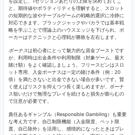
を設定し、1セッションあたりの上限を決めておくこ
と。期待値やボラティリティを理解すると、スロット
の短期的な波やテーブルゲームの戦略的選択に冷静に
対応できます。ブラックジャックやバカラでは基本戦
略を学ぶことで理論上のハウスエッジを下げられ、ポ
ーカーはテクニックと心理戦が勝敗を左右します。
ボーナス
は初心者にとって魅力的な資金ブーストです
が、利用時は出金条件や利用制限（対象ゲーム、最大
賭け額）をよく確認しましょう。フリースピンはスロ
ット専用、入金ボーナスは一定の賭け条件（例：20
倍）を満たさないと出金できない場合が多いです。賢
く使えばリスクを抑えつつ長く楽しめますが、ボーナ
ス狙いだけで無理なプレイを続けると損失が膨らむの
で注意が必要です。
責任あるギャンブル（Responsible Gambling）も重要
な考え方です。自己制限機能（入金限度、ベット限
度、自己除外）を活用し、感情的になったときはプレ