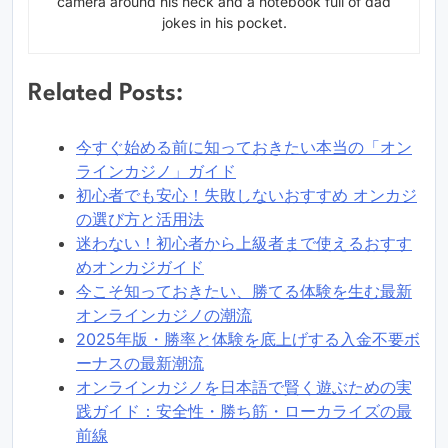
camera around his neck and a notebook full of dad
jokes in his pocket.
Related Posts:
今すぐ始める前に知っておきたい本当の「オン
ラインカジノ」ガイド
初心者でも安心！失敗しないおすすめ オンカジ
の選び方と活用法
迷わない！初心者から上級者まで使えるおすす
めオンカジガイド
今こそ知っておきたい、勝てる体験を生む最新
オンラインカジノの潮流
2025年版・勝率と体験を底上げする入金不要ボ
ーナスの最新潮流
オンラインカジノを日本語で賢く遊ぶための実
践ガイド：安全性・勝ち筋・ローカライズの最
前線