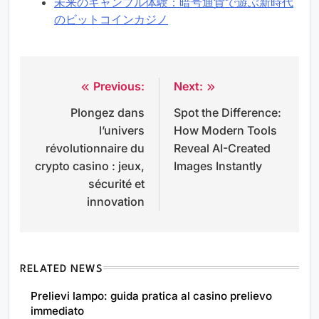
未来のギャンブル体験：暗号通貨で遊ぶ新時代
のビットコインカジノ
Previous:
Next:
Post
Plongez dans
Spot the Difference:
navigation
l’univers
How Modern Tools
révolutionnaire du
Reveal AI-Created
crypto casino : jeux,
Images Instantly
sécurité et
innovation
RELATED NEWS
Prelievi lampo: guida pratica al casino prelievo
immediato