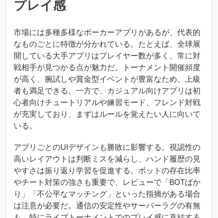
プレイ感
市場には多種多様なポーカーアプリがあるが、代表的
なものごとに特徴が分かれている。たとえば、全球展
開している大手アプリはプレイヤー数が多く、常に対
戦相手が見つかる点が魅力だ。トーナメント開催頻度
が高く、腕試しや賞金型イベントが豊富なため、上級
者も満足できる。一方で、カジュアル向けアプリは初
心者向けチュートリアルや練習モード、フレンド対戦
が充実しており、まずはルールを覚えたい人に向いて
いる。
アプリごとのUIデザインも勝敗に影響する。視認性の
高いレイアウトは判断ミスを減らし、ハンド履歴の見
やすさは振り返り学習を促進する。ボットの存在比率
やチート対策の強さも重要で、レビューで「BOTばか
り」「不公平なマッチング」といった指摘がある場合
は注意が必要だ。通信の安定性やサーバーラグの有無
も、特にライブトーナメントでのプレイ感に直結する