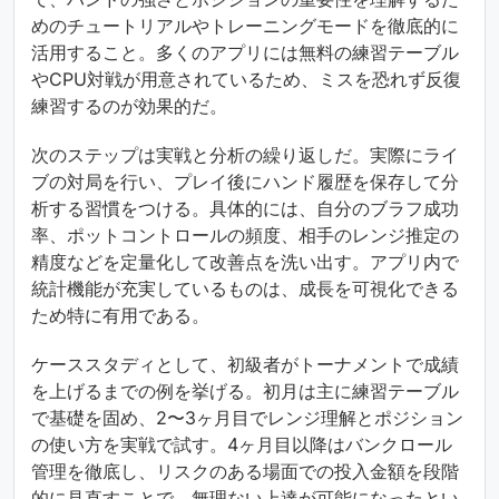
めのチュートリアルやトレーニングモードを徹底的に
活用すること。多くのアプリには無料の練習テーブル
やCPU対戦が用意されているため、ミスを恐れず反復
練習するのが効果的だ。
次のステップは実戦と分析の繰り返しだ。実際にライ
ブの対局を行い、プレイ後にハンド履歴を保存して分
析する習慣をつける。具体的には、自分のブラフ成功
率、ポットコントロールの頻度、相手のレンジ推定の
精度などを定量化して改善点を洗い出す。アプリ内で
統計機能が充実しているものは、成長を可視化できる
ため特に有用である。
ケーススタディとして、初級者がトーナメントで成績
を上げるまでの例を挙げる。初月は主に練習テーブル
で基礎を固め、2〜3ヶ月目でレンジ理解とポジション
の使い方を実戦で試す。4ヶ月目以降はバンクロール
管理を徹底し、リスクのある場面での投入金額を段階
的に見直すことで、無理ない上達が可能になったとい