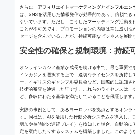
さらに、
アフィリエイトマーケティング
と
インフルエン
は、SNSを活用した情報発信が効果的であり、信頼で
引いています。ただし、こうしたマーケティング活動を
ことが不可欠です。プロモーションの内容は常に透明性
セージを含んでいることが、持続可能なビジネスを展開
安全性の確保と規制環境：持続
オンラインカジノ産業が成長を続ける中で、最も重要性
インカジノを選択する上で、適切なライセンスを所持し
ー、イギリスのギャンブル委員会など、国際的に認知さ
技術的審査を通過した証です。これらのライセンスは、
ど、多岐にわたる基準を満たしていることを保証します
実際の事例として、あるヨーロッパを拠点とするオンラ
す。同社は、AIを活用した行動分析システムを導入し、
増加や長時間の連続プレイ）を検知した場合、自動的に
定を案内したりするシステムを構築しました。このよう