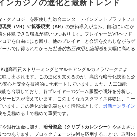
インカジノの進化と最新トレンド
なテクノロジーを駆使した総合エンターテインメントプラットフォ
想現実（VR）
や
拡張現実（AR）
の技術導入が進み、自宅にいなが
感を体験できる環境が整いつつあります。プレイヤーはVRヘッド
フロアを自由に歩き回り、他のプレイヤーと会話を交わしながらゲ
ゲームでは得られなかった
社会的相互作用
と
臨場感
を大幅に高める
4K超高画質ストリーミングとマルチアングルカメラワークによ
に映し出されます。この進化を支えるのが、高度な暗号化技術と公
ーの安心と安全を技術的にサポートしています。また、人工知能
機能も台頭しており、各プレイヤーのゲーム履歴や嗜好を分析し、
るサービスが増えています。このようなカスタマイズ体験は、ユー
ています。この進化の最先端をいく情報源として、
最新オンライン
験を見極める上で極めて重要です。
ドや銀行送金に加え、
暗号資産（クリプトカレンシー）
やさまざま
りつつあります。ブロックチェーン技術を応用することで、取引の