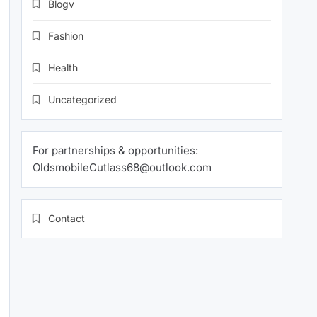
Blogv
Fashion
Health
Uncategorized
For partnerships & opportunities:
OldsmobileCutlass68@outlook.com
Contact