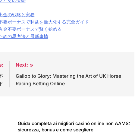
クとその実態
出金の戦略と実務
不要ボーナスで利益を最大化する完全ガイド
入金不要ボーナスで賢く始める
ための思考法と最新事情
s:
Next:
不
Gallop to Glory: Mastering the Art of UK Horse
ド
Racing Betting Online
Guida completa ai migliori casinò online non AAMS:
sicurezza, bonus e come scegliere