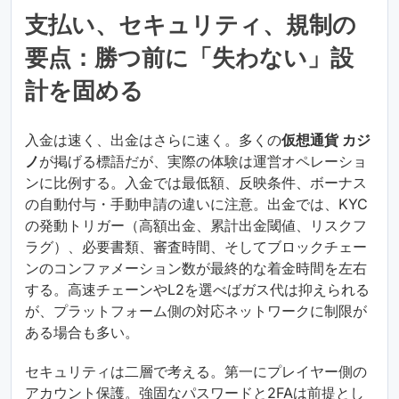
支払い、セキュリティ、規制の
要点：勝つ前に「失わない」設
計を固める
入金は速く、出金はさらに速く。多くの
仮想通貨 カジ
ノ
が掲げる標語だが、実際の体験は運営オペレーショ
ンに比例する。入金では最低額、反映条件、ボーナス
の自動付与・手動申請の違いに注意。出金では、KYC
の発動トリガー（高額出金、累計出金閾値、リスクフ
ラグ）、必要書類、審査時間、そしてブロックチェー
ンのコンファメーション数が最終的な着金時間を左右
する。高速チェーンやL2を選べばガス代は抑えられる
が、プラットフォーム側の対応ネットワークに制限が
ある場合も多い。
セキュリティは二層で考える。第一にプレイヤー側の
アカウント保護。強固なパスワードと2FAは前提とし