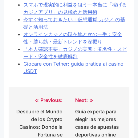
スマホで現実的に利益を狙う—本当に「稼げる
カジノアプリ」の見極めと活用術
今すぐ知っておきたい：仮想通貨 カジノ の基
礎と活用法
オンラインカジノの現在地と次の一手：安全
性・勝ち筋・最新トレンドを深掘り
「本人確認不要」カジノの実態：匿名性・スピ
ード・安全性を徹底解剖
Giocare con Tether: guida pratica ai casino
USDT
Previous:
Next:
Post
Descubre el Mundo
Guía experta para
navigation
de los Crypto
elegir las mejores
Casinos: Donde la
casas de apuestas
Fortuna se
deportivas online