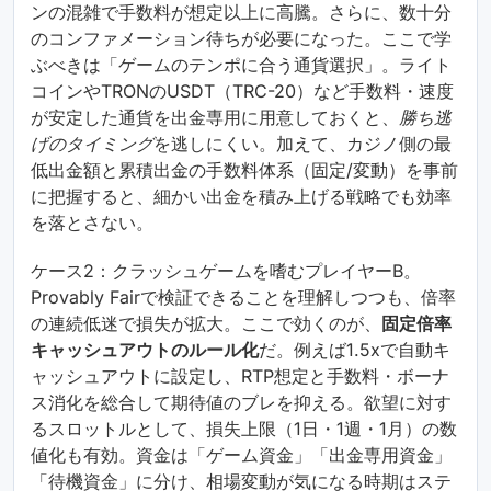
ンの混雑で手数料が想定以上に高騰。さらに、数十分
のコンファメーション待ちが必要になった。ここで学
ぶべきは「ゲームのテンポに合う通貨選択」。ライト
コインやTRONのUSDT（TRC-20）など手数料・速度
が安定した通貨を出金専用に用意しておくと、
勝ち逃
げのタイミング
を逃しにくい。加えて、カジノ側の最
低出金額と累積出金の手数料体系（固定/変動）を事前
に把握すると、細かい出金を積み上げる戦略でも効率
を落とさない。
ケース2：クラッシュゲームを嗜むプレイヤーB。
Provably Fairで検証できることを理解しつつも、倍率
の連続低迷で損失が拡大。ここで効くのが、
固定倍率
キャッシュアウトのルール化
だ。例えば1.5xで自動キ
ャッシュアウトに設定し、RTP想定と手数料・ボーナ
ス消化を総合して期待値のブレを抑える。欲望に対す
るスロットルとして、損失上限（1日・1週・1月）の数
値化も有効。資金は「ゲーム資金」「出金専用資金」
「待機資金」に分け、相場変動が気になる時期はステ