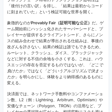
「後付けの言い訳」を排し、「結果は最初からコード
に刻まれていた」という検証可能な世界を開く。
象徴的なのが
Provably Fair（証明可能な公正）
だ。ゲ
ーム開始前にハッシュ化されたサーバーシードと、プ
レイヤーが提供するクライアントシード、さらにノン
スの組み合わせで結果が導出される仕組みは、事後の
改ざんを許さない。結果の検証は誰でもできるため、
ルーレット、クラッシュ、ダイス、ブラックジャック
などに対する不信の余地を小さくする。これは、ハウ
スエッジの存在を否定するものではないが、
「どこで
負けたか」
ではなく
「どういうアルゴリズムで決まっ
たか」
を明らかにし、体験をより納得感のあるものに
変える。
決済面では、ネットワーク手数料やコンファメーショ
ン数、L2（例：Lightning、Arbitrum、Optimism）や
安価なチェーン（Polygon、TRON）の活用など、プ
レイヤーの選択肢が広がった。相場変動リスクを避け