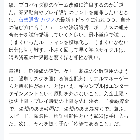
績、プロバイダ側のゲーム改修に注目するのが近道
だ。業界動向やプレイ設計のヒントを俯瞰したいとき
は、
仮想通貨 カジノ
の最新トピックに触れつつ、自分
の遊び方に合うチェーンや決済通貨、ボーナスの組み
合わせを試行錯誤していくと良い。最小単位で試し、
うまくいったルーティンを標準化し、うまくいかない
部分は切り離す。小さく回して早く学ぶサイクルは、
暗号資産の世界観と驚くほど相性が良い。
最後に、期待値の設計。ケリー基準の分数運用のよう
に、過剰リスクを避ける資金配分はリアルマネーゲー
ムと親和性が高い。とはいえ、
ギャンブルはエンター
テインメント
という原則を外さないこと。入金上限・
損失上限・プレイ時間の上限を先に決め、
「余剰資金
で、余裕のある時間に、余裕のある気持ちで」
遊ぶ。
スピード、匿名性、検証可能性という武器は手に入っ
た。次は、それを扱う手が「冷静であること」だ。