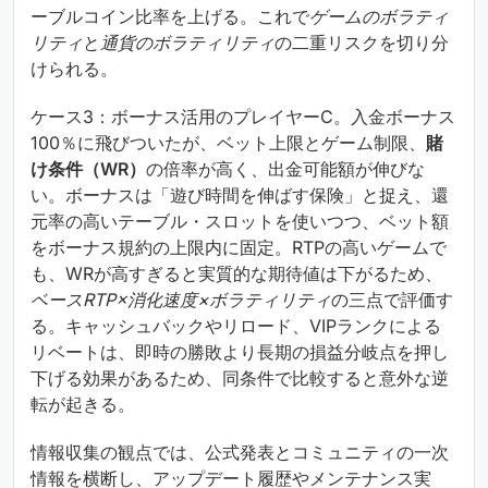
ーブルコイン比率を上げる。これで
ゲームのボラティ
リティ
と
通貨のボラティリティ
の二重リスクを切り分
けられる。
ケース3：ボーナス活用のプレイヤーC。入金ボーナス
100％に飛びついたが、ベット上限とゲーム制限、
賭
け条件（WR）
の倍率が高く、出金可能額が伸びな
い。ボーナスは「遊び時間を伸ばす保険」と捉え、還
元率の高いテーブル・スロットを使いつつ、ベット額
をボーナス規約の上限内に固定。RTPの高いゲームで
も、WRが高すぎると実質的な期待値は下がるため、
ベースRTP×消化速度×ボラティリティ
の三点で評価す
る。キャッシュバックやリロード、VIPランクによる
リベートは、即時の勝敗より長期の損益分岐点を押し
下げる効果があるため、同条件で比較すると意外な逆
転が起きる。
情報収集の観点では、公式発表とコミュニティの一次
情報を横断し、アップデート履歴やメンテナンス実