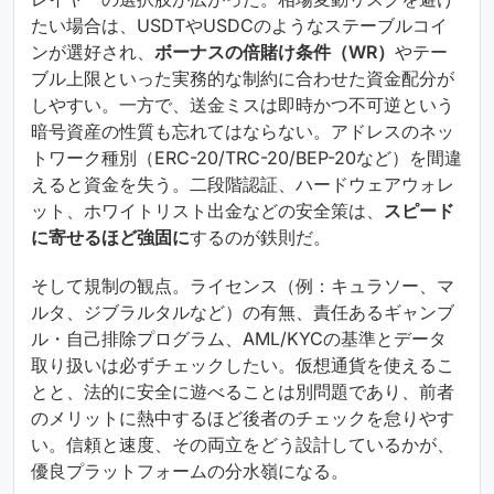
たい場合は、USDTやUSDCのようなステーブルコイ
ンが選好され、
ボーナスの倍賭け条件（WR）
やテー
ブル上限といった実務的な制約に合わせた資金配分が
しやすい。一方で、送金ミスは即時かつ不可逆という
暗号資産の性質も忘れてはならない。アドレスのネッ
トワーク種別（ERC-20/TRC-20/BEP-20など）を間違
えると資金を失う。二段階認証、ハードウェアウォレ
ット、ホワイトリスト出金などの安全策は、
スピード
に寄せるほど強固に
するのが鉄則だ。
そして規制の観点。ライセンス（例：キュラソー、マ
ルタ、ジブラルタルなど）の有無、責任あるギャンブ
ル・自己排除プログラム、AML/KYCの基準とデータ
取り扱いは必ずチェックしたい。仮想通貨を使えるこ
とと、法的に安全に遊べることは別問題であり、前者
のメリットに熱中するほど後者のチェックを怠りやす
い。信頼と速度、その両立をどう設計しているかが、
優良プラットフォームの分水嶺になる。