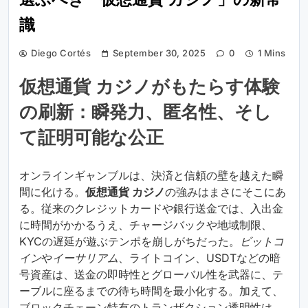
選ぶべき「仮想通貨 カジノ」の新常
識
Diego Cortés
September 30, 2025
0
1 Mins
仮想通貨 カジノがもたらす体験
の刷新：瞬発力、匿名性、そし
て証明可能な公正
オンラインギャンブルは、決済と信頼の壁を越えた瞬
間に化ける。
仮想通貨 カジノ
の強みはまさにそこにあ
る。従来のクレジットカードや銀行送金では、入出金
に時間がかかるうえ、チャージバックや地域制限、
KYCの遅延が遊ぶテンポを崩しがちだった。
ビットコ
イン
や
イーサリアム
、ライトコイン、USDTなどの暗
号資産は、送金の即時性とグローバル性を武器に、テ
ーブルに座るまでの待ち時間を最小化する。加えて、
ブロックチェーン特有のトランザクション透明性は