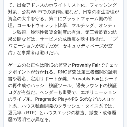
て、出金アドレスのホワイトリスト化、フィッシング
対策、公共Wi-Fiでの操作回避など、日常の衛生管理が
資産の大半を守る。第二にプラットフォーム側の管
理。コールドウォレット比率、マルチシグ、オンチェ
ーン監視、脆弱性報奨金制度の有無、第三者監査の結
果公開などは、サービスの成熟度を映す指標だ。
「プ
ロモーションが派手だが、セキュリティページが空
白」
な事業者は避けたい。
ゲームの公正性はRNGの監査と
Provably Fair
でチェッ
クポイントが分かれる。RNG監査は第三者機関の証明
書や署名、定期リポートが鍵。Provably Fairはシード
の再生成やハッシュ検証ツール、過去ラウンドの検証
ログが有益だ。ベンダーも重要で、エボリューション
のライブ系、Pragmatic PlayやPG Softなどのスロッ
ト系、ハウス独自開発のクラッシュ・ダイス系では、
還元率（RTP）とハウスエッジの構造、撤去・改修履
歴の透明性が異なる。