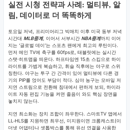
실전 시청 전략과 사례: 멀티뷰, 알
림, 데이터로 더 똑똑하게
토요일 저녁, 프리미어리그 빅매치 이후 미국 동부 저녁
시간대
MLB중계
, 이어서 서부시간
NBA중계
까지 이어
지는 ‘글로벌 데이’는 스포츠 팬에게 최고의 루틴이다.
먼저 메인 TV에 축구를 60fps로, 태블릿에는 실시간
스탯·히트맵을 띄운다. 하프타임엔 15초 스킵으로 하이
라이트를 가볍게 복습하고, 휘슬 직후에는 야구로 스위
칭한다. 야구는 투구 간 간격이 있어 멀티뷰에 다른 경
기의 PIP를 얹어도 부담이 적다. 심야 농구는 모바일 저
지연 스트림으로 전환해 침대에서 편하게 보되, 하이라
이트 자동 편집 기능을 켜면 졸음이 와도 핵심 장면을
놓치지 않는다.
지연 최소화는 장치 조합이 좌우한다. 스마트TV 앱에서
LL‑HLS를 지원하면 최우선, 미지원이면 크롬캐스트(이
더넷 어댑터)나 셋톱박스를 통해 유선 연결을 사용한