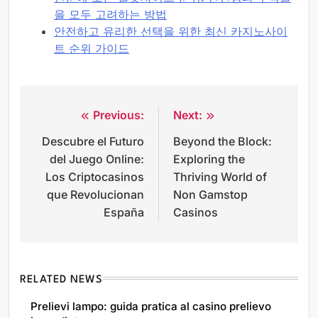
을 모두 고려하는 방법
안전하고 유리한 선택을 위한 최신 카지노사이
트 순위 가이드
Previous:
Next:
Post
Descubre el Futuro
Beyond the Block:
navigation
del Juego Online:
Exploring the
Los Criptocasinos
Thriving World of
que Revolucionan
Non Gamstop
España
Casinos
RELATED NEWS
Prelievi lampo: guida pratica al casino prelievo