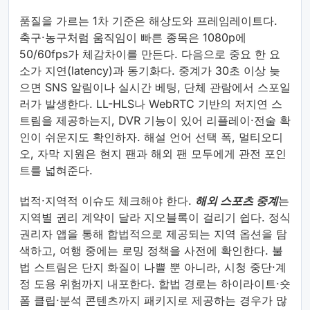
품질을 가르는 1차 기준은 해상도와 프레임레이트다.
축구·농구처럼 움직임이 빠른 종목은 1080p에
50/60fps가 체감차이를 만든다. 다음으로 중요 한 요
소가 지연(latency)과 동기화다. 중계가 30초 이상 늦
으면 SNS 알림이나 실시간 베팅, 단체 관람에서 스포일
러가 발생한다. LL-HLS나 WebRTC 기반의 저지연 스
트림을 제공하는지, DVR 기능이 있어 리플레이·전술 확
인이 쉬운지도 확인하자. 해설 언어 선택 폭, 멀티오디
오, 자막 지원은 현지 팬과 해외 팬 모두에게 관전 포인
트를 넓혀준다.
법적·지역적 이슈도 체크해야 한다.
해외 스포츠 중계
는
지역별 권리 계약이 달라 지오블록이 걸리기 쉽다. 정식
권리자 앱을 통해 합법적으로 제공되는 지역 옵션을 탐
색하고, 여행 중에는 로밍 정책을 사전에 확인한다. 불
법 스트림은 단지 화질이 나쁠 뿐 아니라, 시청 중단·계
정 도용 위험까지 내포한다. 합법 경로는 하이라이트·숏
폼 클립·분석 콘텐츠까지 패키지로 제공하는 경우가 많