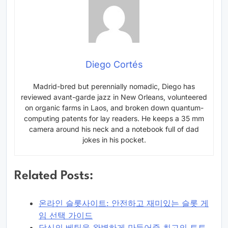
Diego Cortés
Madrid-bred but perennially nomadic, Diego has
reviewed avant-garde jazz in New Orleans, volunteered
on organic farms in Laos, and broken down quantum-
computing patents for lay readers. He keeps a 35 mm
camera around his neck and a notebook full of dad
jokes in his pocket.
Related Posts:
온라인 슬롯사이트: 안전하고 재미있는 슬롯 게
임 선택 가이드
당신의 베팅을 완벽하게 만들어줄 최고의 토토