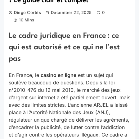
? Le guide clair et complet
Diego Cortés
December 22, 2025
0
10 Mins
Le cadre juridique en France : ce
qui est autorisé et ce qui ne l’est
pas
En France, le
casino en ligne
est un sujet qui
soulève beaucoup de questions. Depuis la loi
n°2010-476 du 12 mai 2010, le marché des jeux
d’argent sur internet a été partiellement ouvert, mais
avec des limites strictes. L’ancienne ARJEL a laissé
place à l’Autorité Nationale des Jeux (ANJ),
régulateur unique chargé de délivrer les agréments,
d’encadrer la publicité, de lutter contre l’addiction
et d’agir contre les opérateurs illégaux. Ce cadre a