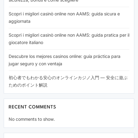
Scopri i migliori casinò online non AAMS: guida sicura e
aggiornata
Scopri i migliori casinò online non AAMS: guida pratica per il
giocatore italiano
Descubre los mejores casinos online: guía práctica para
jugar seguro y con ventaja
初心者でもわかる安心のオンラインカジノ入門 — 安全に遊ぶ
ためのポイント解説
RECENT COMMENTS
No comments to show.