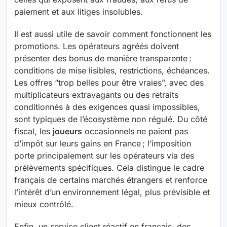
paiement et aux litiges insolubles.
Il est aussi utile de savoir comment fonctionnent les
promotions. Les opérateurs agréés doivent
présenter des bonus de manière transparente :
conditions de mise lisibles, restrictions, échéances.
Les offres “trop belles pour être vraies”, avec des
multiplicateurs extravagants ou des retraits
conditionnés à des exigences quasi impossibles,
sont typiques de l’écosystème non régulé. Du côté
fiscal, les
joueurs
occasionnels ne paient pas
d’impôt sur leurs gains en France ; l’imposition
porte principalement sur les opérateurs via des
prélèvements spécifiques. Cela distingue le cadre
français de certains marchés étrangers et renforce
l’intérêt d’un environnement légal, plus prévisible et
mieux contrôlé.
Enfin, un service client réactif en français, des