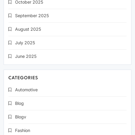
October 2025
September 2025
August 2025
July 2025
June 2025
CATEGORIES
Automotive
Blog
Blogv
Fashion