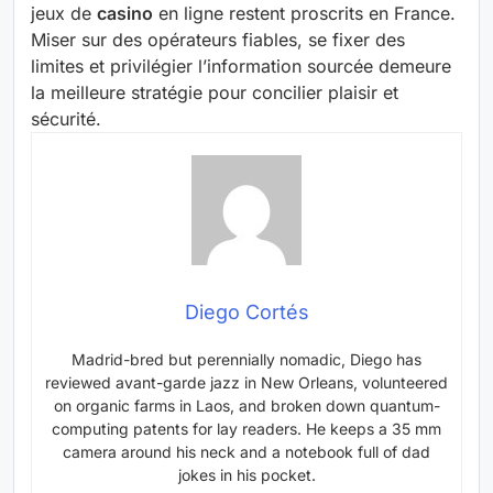
jeux de
casino
en ligne restent proscrits en France.
Miser sur des opérateurs fiables, se fixer des
limites et privilégier l’information sourcée demeure
la meilleure stratégie pour concilier plaisir et
sécurité.
Diego Cortés
Madrid-bred but perennially nomadic, Diego has
reviewed avant-garde jazz in New Orleans, volunteered
on organic farms in Laos, and broken down quantum-
computing patents for lay readers. He keeps a 35 mm
camera around his neck and a notebook full of dad
jokes in his pocket.