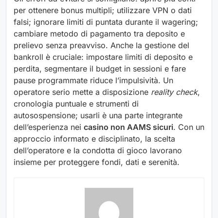
per ottenere bonus multipli; utilizzare VPN o dati
falsi; ignorare limiti di puntata durante il wagering;
cambiare metodo di pagamento tra deposito e
prelievo senza preavviso. Anche la gestione del
bankroll è cruciale: impostare limiti di deposito e
perdita, segmentare il budget in sessioni e fare
pause programmate riduce l’impulsività. Un
operatore serio mette a disposizione
reality check
,
cronologia puntuale e strumenti di
autosospensione; usarli è una parte integrante
dell’esperienza nei
casino non AAMS sicuri
. Con un
approccio informato e disciplinato, la scelta
dell’operatore e la condotta di gioco lavorano
insieme per proteggere fondi, dati e serenità.