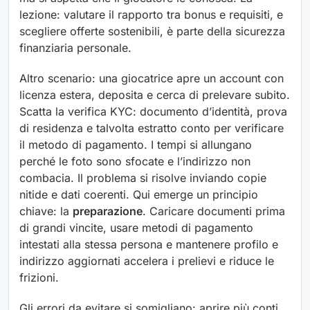
lezione: valutare il rapporto tra bonus e requisiti, e
scegliere offerte sostenibili, è parte della sicurezza
finanziaria personale.
Altro scenario: una giocatrice apre un account con
licenza estera, deposita e cerca di prelevare subito.
Scatta la verifica KYC: documento d’identità, prova
di residenza e talvolta estratto conto per verificare
il metodo di pagamento. I tempi si allungano
perché le foto sono sfocate e l’indirizzo non
combacia. Il problema si risolve inviando copie
nitide e dati coerenti. Qui emerge un principio
chiave: la
preparazione
. Caricare documenti prima
di grandi vincite, usare metodi di pagamento
intestati alla stessa persona e mantenere profilo e
indirizzo aggiornati accelera i prelievi e riduce le
frizioni.
Gli errori da evitare si somigliano: aprire più conti