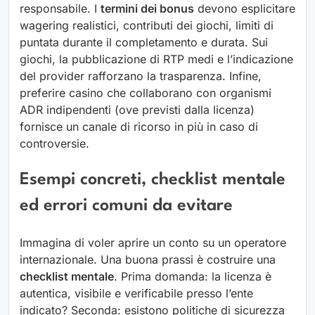
responsabile. I
termini dei bonus
devono esplicitare
wagering realistici, contributi dei giochi, limiti di
puntata durante il completamento e durata. Sui
giochi, la pubblicazione di RTP medi e l’indicazione
del provider rafforzano la trasparenza. Infine,
preferire casino che collaborano con organismi
ADR indipendenti (ove previsti dalla licenza)
fornisce un canale di ricorso in più in caso di
controversie.
Esempi concreti, checklist mentale
ed errori comuni da evitare
Immagina di voler aprire un conto su un operatore
internazionale. Una buona prassi è costruire una
checklist mentale
. Prima domanda: la licenza è
autentica, visibile e verificabile presso l’ente
indicato? Seconda: esistono politiche di sicurezza