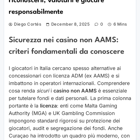
riconoscerli, valutarli e giocare
responsabilmente
Diego Cortés
December 8, 2025
0
6 Mins
Sicurezza nei casino non AAMS:
criteri fondamentali da conoscere
I giocatori in Italia cercano spesso alternative ai
concessionari con licenza ADM (ex AAMS) e si
imbattono in operatori internazionali. Comprendere
cosa renda
sicuri
i
casino non AAMS
è essenziale
per tutelare fondi e dati personali. La prima colonna
portante è la
licenza
: enti come Malta Gaming
Authority (MGA) e UK Gambling Commission
impongono standard rigorosi su protezione dei
giocatori, audit e segregazione dei fondi. Anche
Curaçao ha introdotto un quadro più moderno, con