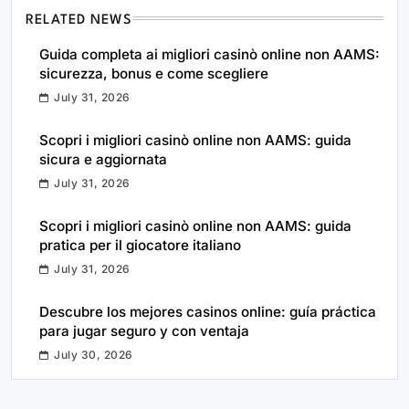
RELATED NEWS
Guida completa ai migliori casinò online non AAMS:
sicurezza, bonus e come scegliere
July 31, 2026
Scopri i migliori casinò online non AAMS: guida
sicura e aggiornata
July 31, 2026
Scopri i migliori casinò online non AAMS: guida
pratica per il giocatore italiano
July 31, 2026
Descubre los mejores casinos online: guía práctica
para jugar seguro y con ventaja
July 30, 2026