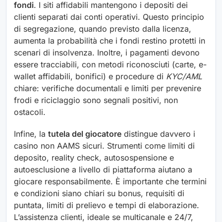
fondi
. I siti affidabili mantengono i depositi dei
clienti separati dai conti operativi. Questo principio
di segregazione, quando previsto dalla licenza,
aumenta la probabilità che i fondi restino protetti in
scenari di insolvenza. Inoltre, i pagamenti devono
essere tracciabili, con metodi riconosciuti (carte, e-
wallet affidabili, bonifici) e procedure di
KYC/AML
chiare: verifiche documentali e limiti per prevenire
frodi e riciclaggio sono segnali positivi, non
ostacoli.
Infine, la
tutela del giocatore
distingue davvero i
casino non AAMS sicuri. Strumenti come limiti di
deposito, reality check, autosospensione e
autoesclusione a livello di piattaforma aiutano a
giocare responsabilmente. È importante che termini
e condizioni siano chiari su bonus, requisiti di
puntata, limiti di prelievo e tempi di elaborazione.
L’assistenza clienti, ideale se multicanale e 24/7,