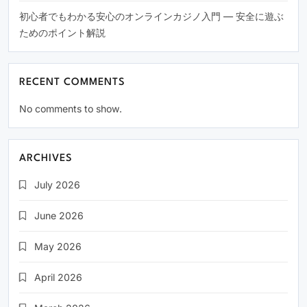
初心者でもわかる安心のオンラインカジノ入門 — 安全に遊ぶ
ためのポイント解説
RECENT COMMENTS
No comments to show.
ARCHIVES
July 2026
June 2026
May 2026
April 2026