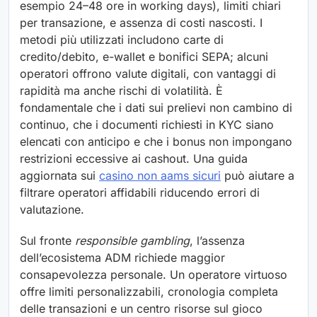
esempio 24–48 ore in working days), limiti chiari
per transazione, e assenza di costi nascosti. I
metodi più utilizzati includono carte di
credito/debito, e-wallet e bonifici SEPA; alcuni
operatori offrono valute digitali, con vantaggi di
rapidità ma anche rischi di volatilità. È
fondamentale che i dati sui prelievi non cambino di
continuo, che i documenti richiesti in KYC siano
elencati con anticipo e che i bonus non impongano
restrizioni eccessive ai cashout. Una guida
aggiornata sui
casino non aams sicuri
può aiutare a
filtrare operatori affidabili riducendo errori di
valutazione.
Sul fronte
responsible gambling
, l’assenza
dell’ecosistema ADM richiede maggior
consapevolezza personale. Un operatore virtuoso
offre limiti personalizzabili, cronologia completa
delle transazioni e un centro risorse sul gioco