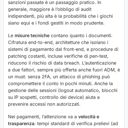
sanzioni passate è un passaggio pratico. In
generale, maggiore è l’obbligo di audit
indipendenti, più alta è la probabilità che i giochi
siano equi e i fondi gestiti in modo prudente.
Le
misure tecniche
contano quanto i documenti.
Cifratura end-to-end, architetture che isolano i
sistemi di pagamento dal front-end, e procedure di
patching costanti, incluse verifiche di pen-test,
riducono il rischio di data breach. L’autenticazione
a due fattori, sempre più offerta anche fuori ADM, è
un must: senza 2FA, un attacco di phishing può
compromettere il conto in pochi minuti. Anche la
gestione delle sessioni (logout automatico, blocchi
su IP sospetti, controllo dei device) aiuta a
prevenire accessi non autorizzati.
Nei pagamenti, l’attenzione va a
velocità e
trasparenza
: tempi standard di verifica prelievi (ad