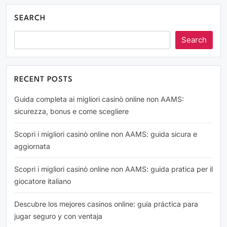
SEARCH
Search
RECENT POSTS
Guida completa ai migliori casinò online non AAMS:
sicurezza, bonus e come scegliere
Scopri i migliori casinò online non AAMS: guida sicura e
aggiornata
Scopri i migliori casinò online non AAMS: guida pratica per il
giocatore italiano
Descubre los mejores casinos online: guía práctica para
jugar seguro y con ventaja