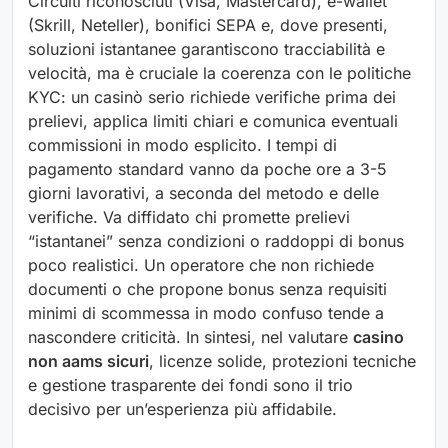
Circuiti riconosciuti (Visa, Mastercard), e-wallet
(Skrill, Neteller), bonifici SEPA e, dove presenti,
soluzioni istantanee garantiscono tracciabilità e
velocità, ma è cruciale la coerenza con le politiche
KYC: un casinò serio richiede verifiche prima dei
prelievi, applica limiti chiari e comunica eventuali
commissioni in modo esplicito. I tempi di
pagamento standard vanno da poche ore a 3-5
giorni lavorativi, a seconda del metodo e delle
verifiche. Va diffidato chi promette prelievi
“istantanei” senza condizioni o raddoppi di bonus
poco realistici. Un operatore che non richiede
documenti o che propone bonus senza requisiti
minimi di scommessa in modo confuso tende a
nascondere criticità. In sintesi, nel valutare
casino
non aams sicuri
, licenze solide, protezioni tecniche
e gestione trasparente dei fondi sono il trio
decisivo per un’esperienza più affidabile.