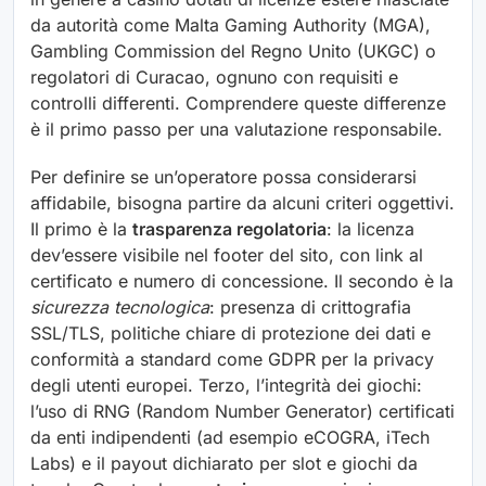
da autorità come Malta Gaming Authority (MGA),
Gambling Commission del Regno Unito (UKGC) o
regolatori di Curacao, ognuno con requisiti e
controlli differenti. Comprendere queste differenze
è il primo passo per una valutazione responsabile.
Per definire se un’operatore possa considerarsi
affidabile, bisogna partire da alcuni criteri oggettivi.
Il primo è la
trasparenza regolatoria
: la licenza
dev’essere visibile nel footer del sito, con link al
certificato e numero di concessione. Il secondo è la
sicurezza tecnologica
: presenza di crittografia
SSL/TLS, politiche chiare di protezione dei dati e
conformità a standard come GDPR per la privacy
degli utenti europei. Terzo, l’integrità dei giochi:
l’uso di RNG (Random Number Generator) certificati
da enti indipendenti (ad esempio eCOGRA, iTech
Labs) e il payout dichiarato per slot e giochi da