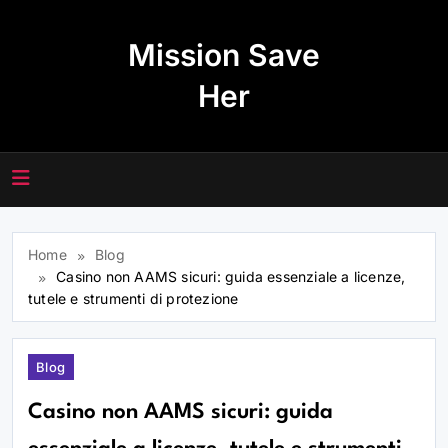
Skip
to
Mission Save
content
Her
Home
Blog
Casino non AAMS sicuri: guida essenziale a licenze,
tutele e strumenti di protezione
Blog
Casino non AAMS sicuri: guida