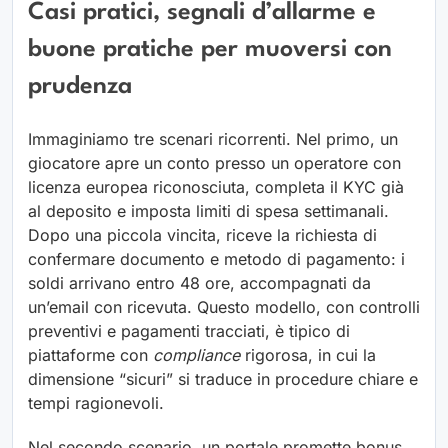
Casi pratici, segnali d’allarme e
buone pratiche per muoversi con
prudenza
Immaginiamo tre scenari ricorrenti. Nel primo, un
giocatore apre un conto presso un operatore con
licenza europea riconosciuta, completa il KYC già
al deposito e imposta limiti di spesa settimanali.
Dopo una piccola vincita, riceve la richiesta di
confermare documento e metodo di pagamento: i
soldi arrivano entro 48 ore, accompagnati da
un’email con ricevuta. Questo modello, con controlli
preventivi e pagamenti tracciati, è tipico di
piattaforme con
compliance
rigorosa, in cui la
dimensione “sicuri” si traduce in procedure chiare e
tempi ragionevoli.
Nel secondo scenario, un portale promette bonus