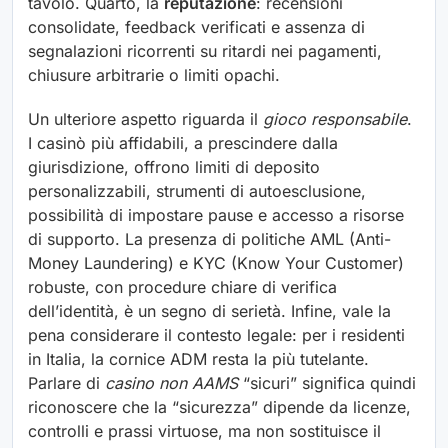
tavolo. Quarto, la
reputazione
: recensioni
consolidate, feedback verificati e assenza di
segnalazioni ricorrenti su ritardi nei pagamenti,
chiusure arbitrarie o limiti opachi.
Un ulteriore aspetto riguarda il
gioco responsabile
.
I casinò più affidabili, a prescindere dalla
giurisdizione, offrono limiti di deposito
personalizzabili, strumenti di autoesclusione,
possibilità di impostare pause e accesso a risorse
di supporto. La presenza di politiche AML (Anti-
Money Laundering) e KYC (Know Your Customer)
robuste, con procedure chiare di verifica
dell’identità, è un segno di serietà. Infine, vale la
pena considerare il contesto legale: per i residenti
in Italia, la cornice ADM resta la più tutelante.
Parlare di
casino non AAMS
“sicuri” significa quindi
riconoscere che la “sicurezza” dipende da licenze,
controlli e prassi virtuose, ma non sostituisce il