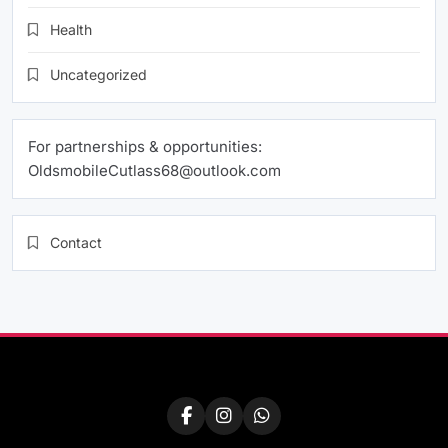
Health
Uncategorized
For partnerships & opportunities:
OldsmobileCutlass68@outlook.com
Contact