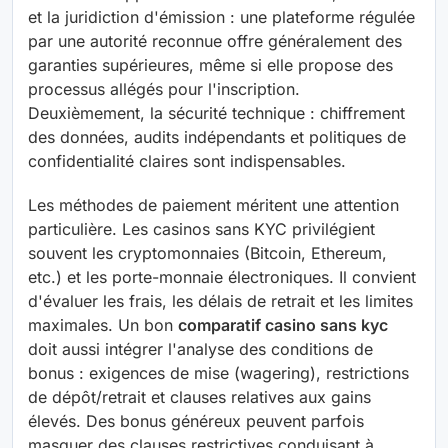
et la juridiction d'émission : une plateforme régulée
par une autorité reconnue offre généralement des
garanties supérieures, même si elle propose des
processus allégés pour l'inscription.
Deuxièmement, la sécurité technique : chiffrement
des données, audits indépendants et politiques de
confidentialité claires sont indispensables.
Les méthodes de paiement méritent une attention
particulière. Les casinos sans KYC privilégient
souvent les cryptomonnaies (Bitcoin, Ethereum,
etc.) et les porte-monnaie électroniques. Il convient
d'évaluer les frais, les délais de retrait et les limites
maximales. Un bon
comparatif casino sans kyc
doit aussi intégrer l'analyse des conditions de
bonus : exigences de mise (wagering), restrictions
de dépôt/retrait et clauses relatives aux gains
élevés. Des bonus généreux peuvent parfois
masquer des clauses restrictives conduisant à