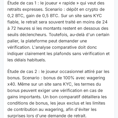
Étude de cas 1 : le joueur « rapide » qui veut des
retraits expresses. Scenario : dépôt en crypto de
0,2 BTC, gain de 0,5 BTC. Sur un site sans KYC
fiable, le retrait sera souvent traité en moins de 24
à 72 heures si les montants restent en dessous des
seuils déclencheurs. Toutefois, au-delà d'un certain
palier, la plateforme peut demander une
vérification. L'analyse comparative doit donc
indiquer clairement les plafonds sans vérification et
les délais habituels.
Étude de cas 2 : le joueur occasionnel attiré par les
bonus. Scenario : bonus de 100% avec wagering
x40. Même sur un site sans KYC, les termes du
bonus peuvent exiger une vérification en cas de
gains importants. Un bon comparatif détaillera les
conditions de bonus, les jeux exclus et les limites
de contribution au wagering, afin d'éviter les
surprises lors d'une demande de retrait.