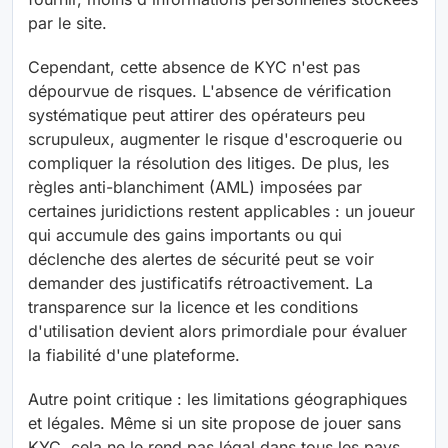
par le site.
Cependant, cette absence de KYC n'est pas
dépourvue de risques. L'absence de vérification
systématique peut attirer des opérateurs peu
scrupuleux, augmenter le risque d'escroquerie ou
compliquer la résolution des litiges. De plus, les
règles anti-blanchiment (AML) imposées par
certaines juridictions restent applicables : un joueur
qui accumule des gains importants ou qui
déclenche des alertes de sécurité peut se voir
demander des justificatifs rétroactivement. La
transparence sur la licence et les conditions
d'utilisation devient alors primordiale pour évaluer
la fiabilité d'une plateforme.
Autre point critique : les limitations géographiques
et légales. Même si un site propose de jouer sans
KYC, cela ne le rend pas légal dans tous les pays.