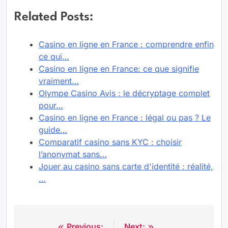
Related Posts:
Casino en ligne en France : comprendre enfin
ce qui…
Casino en ligne en France: ce que signifie
vraiment…
Olympe Casino Avis : le décryptage complet
pour…
Casino en ligne en France : légal ou pas ? Le
guide…
Comparatif casino sans KYC : choisir
l’anonymat sans…
Jouer au casino sans carte d'identité : réalité,
…
Previous:
Next: