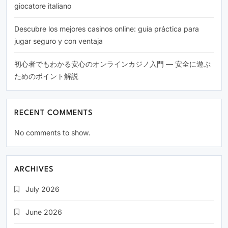
giocatore italiano
Descubre los mejores casinos online: guía práctica para
jugar seguro y con ventaja
初心者でもわかる安心のオンラインカジノ入門 — 安全に遊ぶ
ためのポイント解説
RECENT COMMENTS
No comments to show.
ARCHIVES
July 2026
June 2026