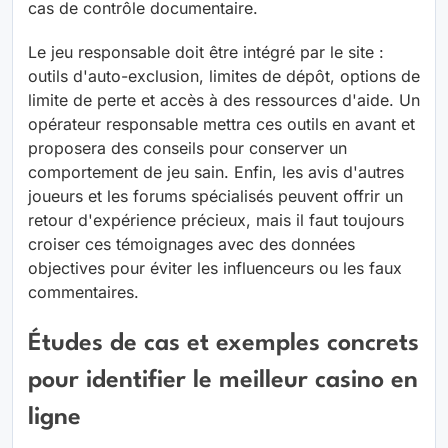
cas de contrôle documentaire.
Le jeu responsable doit être intégré par le site :
outils d'auto-exclusion, limites de dépôt, options de
limite de perte et accès à des ressources d'aide. Un
opérateur responsable mettra ces outils en avant et
proposera des conseils pour conserver un
comportement de jeu sain. Enfin, les avis d'autres
joueurs et les forums spécialisés peuvent offrir un
retour d'expérience précieux, mais il faut toujours
croiser ces témoignages avec des données
objectives pour éviter les influenceurs ou les faux
commentaires.
Études de cas et exemples concrets
pour identifier le meilleur casino en
ligne