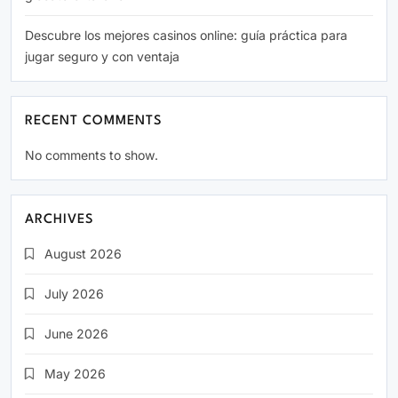
Descubre los mejores casinos online: guía práctica para
jugar seguro y con ventaja
RECENT COMMENTS
No comments to show.
ARCHIVES
August 2026
July 2026
June 2026
May 2026