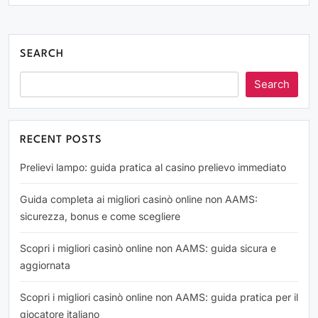
SEARCH
Search
RECENT POSTS
Prelievi lampo: guida pratica al casino prelievo immediato
Guida completa ai migliori casinò online non AAMS:
sicurezza, bonus e come scegliere
Scopri i migliori casinò online non AAMS: guida sicura e
aggiornata
Scopri i migliori casinò online non AAMS: guida pratica per il
giocatore italiano