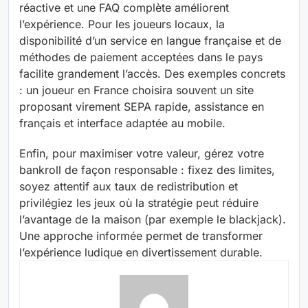
réactive et une FAQ complète améliorent
l’expérience. Pour les joueurs locaux, la
disponibilité d’un service en langue française et de
méthodes de paiement acceptées dans le pays
facilite grandement l’accès. Des exemples concrets
: un joueur en France choisira souvent un site
proposant virement SEPA rapide, assistance en
français et interface adaptée au mobile.
Enfin, pour maximiser votre valeur, gérez votre
bankroll de façon responsable : fixez des limites,
soyez attentif aux taux de redistribution et
privilégiez les jeux où la stratégie peut réduire
l’avantage de la maison (par exemple le blackjack).
Une approche informée permet de transformer
l’expérience ludique en divertissement durable.