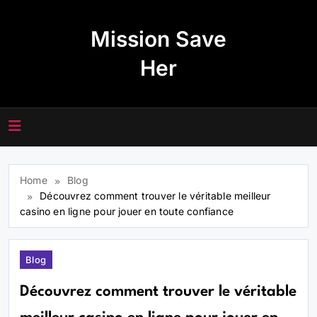
Skip
to
Mission Save
content
Her
Home
Blog
Découvrez comment trouver le véritable meilleur
casino en ligne pour jouer en toute confiance
Blog
Découvrez comment trouver le véritable