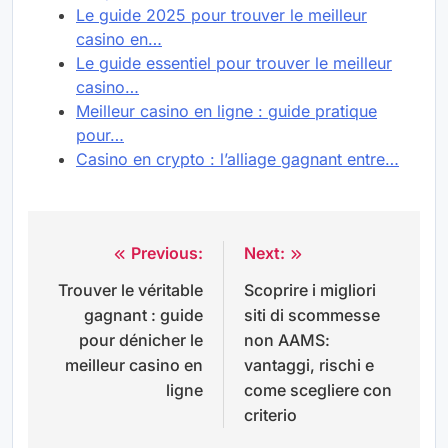
Le guide 2025 pour trouver le meilleur
casino en…
Le guide essentiel pour trouver le meilleur
casino…
Meilleur casino en ligne : guide pratique
pour…
Casino en crypto : l’alliage gagnant entre…
Previous:
Next:
Post
Trouver le véritable
Scoprire i migliori
navigation
gagnant : guide
siti di scommesse
pour dénicher le
non AAMS:
meilleur casino en
vantaggi, rischi e
ligne
come scegliere con
criterio