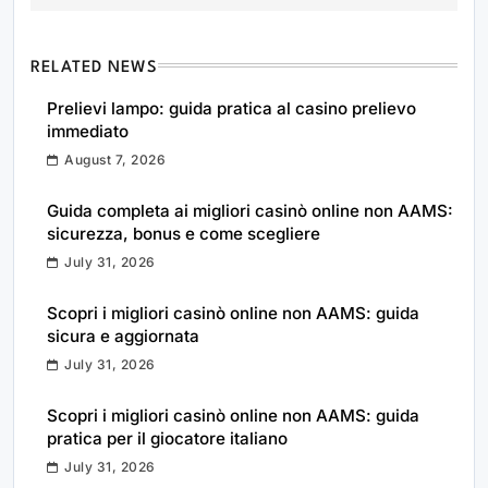
RELATED NEWS
Prelievi lampo: guida pratica al casino prelievo
immediato
August 7, 2026
Guida completa ai migliori casinò online non AAMS:
sicurezza, bonus e come scegliere
July 31, 2026
Scopri i migliori casinò online non AAMS: guida
sicura e aggiornata
July 31, 2026
Scopri i migliori casinò online non AAMS: guida
pratica per il giocatore italiano
July 31, 2026