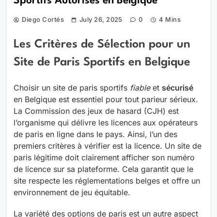
Sportifs Autorisés en Belgique
Diego Cortés
July 26, 2025
0
4 Mins
Les Critères de Sélection pour un
Site de Paris Sportifs en Belgique
Choisir un site de paris sportifs
fiable
et
sécurisé
en Belgique est essentiel pour tout parieur sérieux.
La Commission des jeux de hasard (CJH) est
l’organisme qui délivre les licences aux opérateurs
de paris en ligne dans le pays. Ainsi, l’un des
premiers critères à vérifier est la licence. Un site de
paris légitime doit clairement afficher son numéro
de licence sur sa plateforme. Cela garantit que le
site respecte les réglementations belges et offre un
environnement de jeu équitable.
La variété des options de paris est un autre aspect