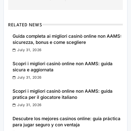
RELATED NEWS
Guida completa ai migliori casinò online non AAMS:
sicurezza, bonus e come scegliere
July 31, 2026
Scopri i migliori casinò online non AAMS: guida
sicura e aggiornata
July 31, 2026
Scopri i migliori casinò online non AAMS: guida
pratica per il giocatore italiano
July 31, 2026
Descubre los mejores casinos online: guía práctica
para jugar seguro y con ventaja