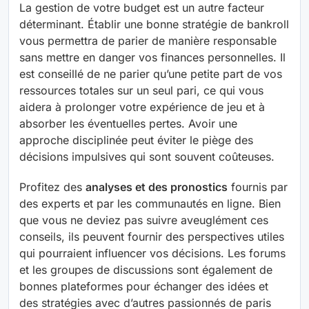
La gestion de votre budget est un autre facteur
déterminant. Établir une bonne stratégie de bankroll
vous permettra de parier de manière responsable
sans mettre en danger vos finances personnelles. Il
est conseillé de ne parier qu’une petite part de vos
ressources totales sur un seul pari, ce qui vous
aidera à prolonger votre expérience de jeu et à
absorber les éventuelles pertes. Avoir une
approche disciplinée peut éviter le piège des
décisions impulsives qui sont souvent coûteuses.
Profitez des
analyses et des pronostics
fournis par
des experts et par les communautés en ligne. Bien
que vous ne deviez pas suivre aveuglément ces
conseils, ils peuvent fournir des perspectives utiles
qui pourraient influencer vos décisions. Les forums
et les groupes de discussions sont également de
bonnes plateformes pour échanger des idées et
des stratégies avec d’autres passionnés de paris