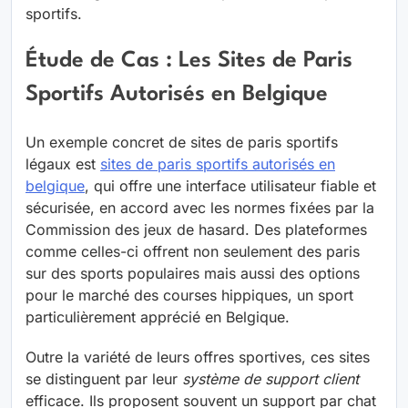
sportifs.
Étude de Cas : Les Sites de Paris
Sportifs Autorisés en Belgique
Un exemple concret de sites de paris sportifs
légaux est
sites de paris sportifs autorisés en
belgique
, qui offre une interface utilisateur fiable et
sécurisée, en accord avec les normes fixées par la
Commission des jeux de hasard. Des plateformes
comme celles-ci offrent non seulement des paris
sur des sports populaires mais aussi des options
pour le marché des courses hippiques, un sport
particulièrement apprécié en Belgique.
Outre la variété de leurs offres sportives, ces sites
se distinguent par leur
système de support client
efficace. Ils proposent souvent un support par chat