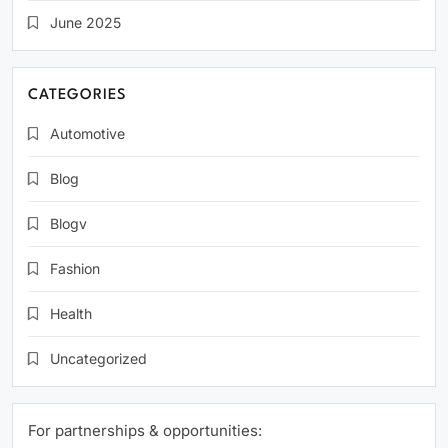
June 2025
CATEGORIES
Automotive
Blog
Blogv
Fashion
Health
Uncategorized
For partnerships & opportunities: