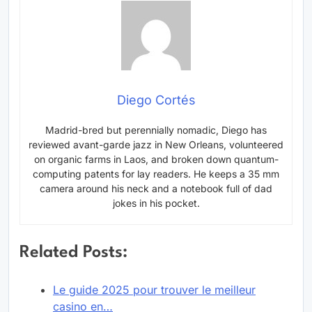
Diego Cortés
Madrid-bred but perennially nomadic, Diego has
reviewed avant-garde jazz in New Orleans, volunteered
on organic farms in Laos, and broken down quantum-
computing patents for lay readers. He keeps a 35 mm
camera around his neck and a notebook full of dad
jokes in his pocket.
Related Posts:
Le guide 2025 pour trouver le meilleur
casino en…