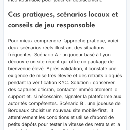
Cas pratiques, scénarios locaux et
conseils de jeu responsable
Pour mieux comprendre l’approche pratique, voici
deux scénarios réels illustrant des situations
fréquentes. Scénario A : un joueur basé à Lyon
découvre un site récent qui offre un package de
bienvenue élevé. Après validation, il constate une
exigence de mise très élevée et des retraits bloqués
pendant la vérification KYC. Solution : conserver
des captures d’écran, contacter immédiatement le
support et, si nécessaire, signaler la plateforme aux
autorités compétentes. Scénario B : une joueuse de
Bordeaux choisit un nouveau site mobile‑first, lit
attentivement les conditions et utilise d’abord de
petits dépôts pour tester la vitesse des retraits et la