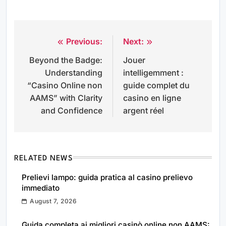
Previous:
Next:
Post
Beyond the Badge:
Jouer
navigation
Understanding
intelligemment :
“Casino Online non
guide complet du
AAMS” with Clarity
casino en ligne
and Confidence
argent réel
RELATED NEWS
Prelievi lampo: guida pratica al casino prelievo
immediato
August 7, 2026
Guida completa ai migliori casinò online non AAMS: