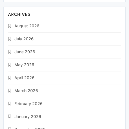
ARCHIVES
August 2026
July 2026
June 2026
May 2026
April 2026
March 2026
February 2026
January 2026