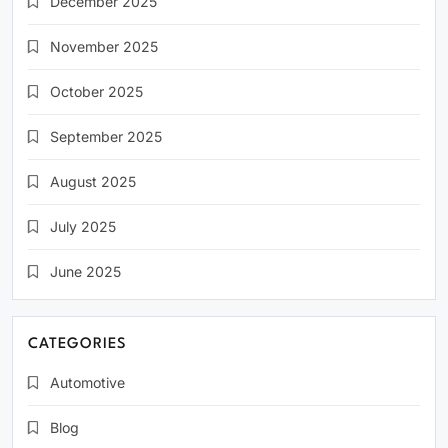
December 2025
November 2025
October 2025
September 2025
August 2025
July 2025
June 2025
CATEGORIES
Automotive
Blog