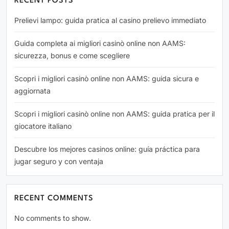
RECENT POSTS
Prelievi lampo: guida pratica al casino prelievo immediato
Guida completa ai migliori casinò online non AAMS:
sicurezza, bonus e come scegliere
Scopri i migliori casinò online non AAMS: guida sicura e
aggiornata
Scopri i migliori casinò online non AAMS: guida pratica per il
giocatore italiano
Descubre los mejores casinos online: guía práctica para
jugar seguro y con ventaja
RECENT COMMENTS
No comments to show.