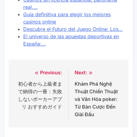
real,…
Guía definitiva para elegir los mejores
casinos online
Descubre el Futuro del Juego Online: Los…
El universo de las apuestas deportivas en
España:…
Previous:
Next:
Post
初心者から上級者ま
Khám Phá Nghệ
navigation
で納得の一冊：失敗
Thuật Chiến Thuật
しないポーカーアプ
và Văn Hóa poker:
リ おすすめガイド
Từ Bàn Cược Đến
Giải Đấu