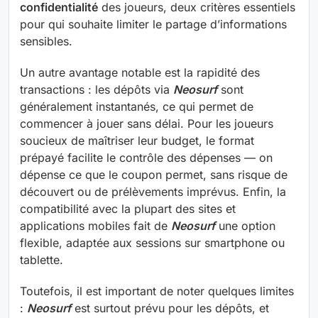
confidentialité
des joueurs, deux critères essentiels
pour qui souhaite limiter le partage d’informations
sensibles.
Un autre avantage notable est la rapidité des
transactions : les dépôts via
Neosurf
sont
généralement instantanés, ce qui permet de
commencer à jouer sans délai. Pour les joueurs
soucieux de maîtriser leur budget, le format
prépayé facilite le contrôle des dépenses — on
dépense ce que le coupon permet, sans risque de
découvert ou de prélèvements imprévus. Enfin, la
compatibilité avec la plupart des sites et
applications mobiles fait de
Neosurf
une option
flexible, adaptée aux sessions sur smartphone ou
tablette.
Toutefois, il est important de noter quelques limites
:
Neosurf
est surtout prévu pour les dépôts, et