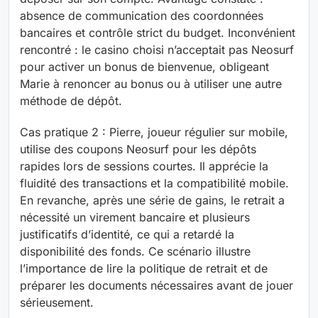
absence de communication des coordonnées
bancaires et contrôle strict du budget. Inconvénient
rencontré : le casino choisi n’acceptait pas Neosurf
pour activer un bonus de bienvenue, obligeant
Marie à renoncer au bonus ou à utiliser une autre
méthode de dépôt.
Cas pratique 2 : Pierre, joueur régulier sur mobile,
utilise des coupons Neosurf pour les dépôts
rapides lors de sessions courtes. Il apprécie la
fluidité des transactions et la compatibilité mobile.
En revanche, après une série de gains, le retrait a
nécessité un virement bancaire et plusieurs
justificatifs d’identité, ce qui a retardé la
disponibilité des fonds. Ce scénario illustre
l’importance de lire la politique de retrait et de
préparer les documents nécessaires avant de jouer
sérieusement.