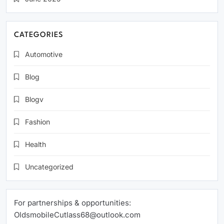
CATEGORIES
Automotive
Blog
Blogv
Fashion
Health
Uncategorized
For partnerships & opportunities:
OldsmobileCutlass68@outlook.com