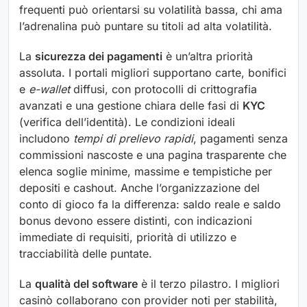
frequenti può orientarsi su volatilità bassa, chi ama
l’adrenalina può puntare su titoli ad alta volatilità.
La
sicurezza dei pagamenti
è un’altra priorità
assoluta. I portali migliori supportano carte, bonifici
e
e-wallet
diffusi, con protocolli di crittografia
avanzati e una gestione chiara delle fasi di
KYC
(verifica dell’identità). Le condizioni ideali
includono
tempi di prelievo rapidi
, pagamenti senza
commissioni nascoste e una pagina trasparente che
elenca soglie minime, massime e tempistiche per
depositi e cashout. Anche l’organizzazione del
conto di gioco fa la differenza: saldo reale e saldo
bonus devono essere distinti, con indicazioni
immediate di requisiti, priorità di utilizzo e
tracciabilità delle puntate.
La
qualità del software
è il terzo pilastro. I migliori
casinò collaborano con provider noti per stabilità,