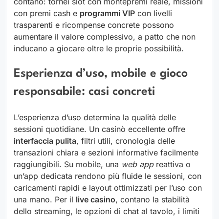
contano: tornei slot con montepremi reale, missioni
con premi cash e
programmi VIP
con livelli
trasparenti e ricompense concrete possono
aumentare il valore complessivo, a patto che non
inducano a giocare oltre le proprie possibilità.
Esperienza d’uso, mobile e gioco
responsabile: casi concreti
L’esperienza d’uso determina la qualità delle
sessioni quotidiane. Un casinò eccellente offre
interfaccia pulita
, filtri utili, cronologia delle
transazioni chiara e sezioni informative facilmente
raggiungibili. Su mobile, una
web app
reattiva o
un’app dedicata rendono più fluide le sessioni, con
caricamenti rapidi e layout ottimizzati per l’uso con
una mano. Per il
live casino
, contano la stabilità
dello streaming, le opzioni di chat al tavolo, i limiti