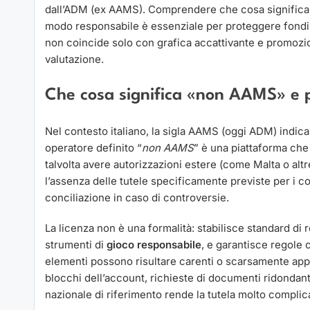
dall’ADM (ex AAMS). Comprendere che cosa significa d
modo responsabile è essenziale per proteggere fondi, d
non coincide solo con grafica accattivante e promozio
valutazione.
Che cosa significa «non AAMS» e p
Nel contesto italiano, la sigla AAMS (oggi ADM) indica l’
operatore definito “
non AAMS
” è una piattaforma che 
talvolta avere autorizzazioni estere (come Malta o altr
l’assenza delle tutele specificamente previste per i co
conciliazione in caso di controversie.
La licenza non è una formalità: stabilisce standard di re
strumenti di
gioco responsabile
, e garantisce regole 
elementi possono risultare carenti o scarsamente applica
blocchi dell’account, richieste di documenti ridondanti
nazionale di riferimento rende la tutela molto complic