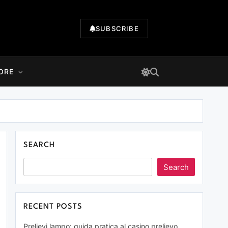
SUBSCRIBE
ORE
SEARCH
Search
RECENT POSTS
Prelievi lampo: guida pratica al casino prelievo