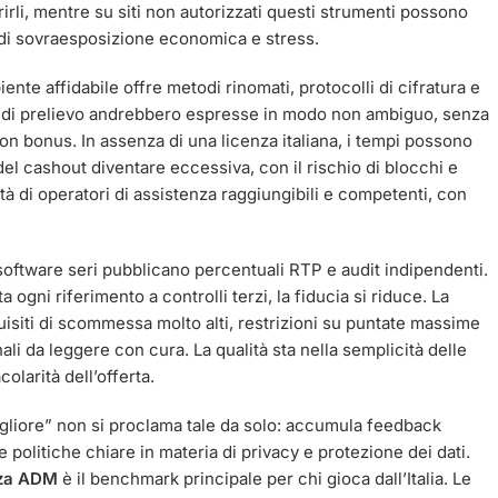
rli, mentre su siti non autorizzati questi strumenti possono
 di sovraesposizione economica e stress.
nte affidabile offre metodi rinomati, protocolli di cifratura e
ni di prelievo andrebbero espresse in modo non ambiguo, senza
non bonus. In assenza di una licenza italiana, i tempi possono
el cashout diventare eccessiva, con il rischio di blocchi e
lità di operatori di assistenza raggiungibili e competenti, con
di software seri pubblicano percentuali RTP e audit indipendenti.
a ogni riferimento a controlli terzi, la fiducia si riduce. La
uisiti di scommessa molto alti, restrizioni su puntate massime
ali da leggere con cura. La qualità sta nella semplicità delle
colarità dell’offerta.
migliore” non si proclama tale da solo: accumula feedback
e politiche chiare in materia di privacy e protezione dei dati.
nza ADM
è il benchmark principale per chi gioca dall’Italia. Le