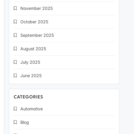
November 2025
October 2025
September 2025
August 2025
July 2025
June 2025
CATEGORIES
Automotive
Blog