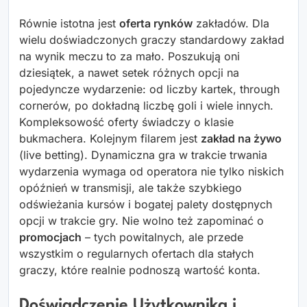
Równie istotna jest
oferta rynków
zakładów. Dla
wielu doświadczonych graczy standardowy zakład
na wynik meczu to za mało. Poszukują oni
dziesiątek, a nawet setek różnych opcji na
pojedyncze wydarzenie: od liczby kartek, through
cornerów, po dokładną liczbę goli i wiele innych.
Kompleksowość oferty świadczy o klasie
bukmachera. Kolejnym filarem jest
zakład na żywo
(live betting). Dynamiczna gra w trakcie trwania
wydarzenia wymaga od operatora nie tylko niskich
opóźnień w transmisji, ale także szybkiego
odświeżania kursów i bogatej palety dostępnych
opcji w trakcie gry. Nie wolno też zapominać o
promocjach
– tych powitalnych, ale przede
wszystkim o regularnych ofertach dla stałych
graczy, które realnie podnoszą wartość konta.
Doświadczenie Użytkownika i