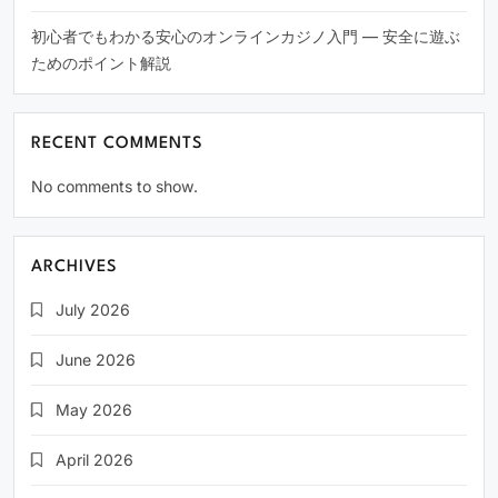
初心者でもわかる安心のオンラインカジノ入門 — 安全に遊ぶ
ためのポイント解説
RECENT COMMENTS
No comments to show.
ARCHIVES
July 2026
June 2026
May 2026
April 2026