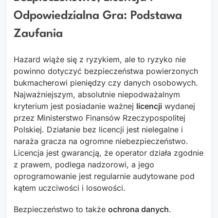
Odpowiedzialna Gra: Podstawa
Zaufania
Hazard wiąże się z ryzykiem, ale to ryzyko nie
powinno dotyczyć bezpieczeństwa powierzonych
bukmacherowi pieniędzy czy danych osobowych.
Najważniejszym, absolutnie niepodważalnym
kryterium jest posiadanie ważnej
licencji
wydanej
przez Ministerstwo Finansów Rzeczypospolitej
Polskiej. Działanie bez licencji jest nielegalne i
naraża gracza na ogromne niebezpieczeństwo.
Licencja jest gwarancją, że operator działa zgodnie
z prawem, podlega nadzorowi, a jego
oprogramowanie jest regularnie audytowane pod
kątem uczciwości i losowości.
Bezpieczeństwo to także
ochrona danych
.