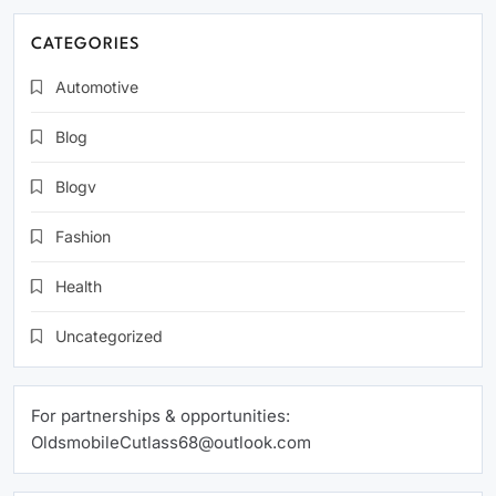
CATEGORIES
Automotive
Blog
Blogv
Fashion
Health
Uncategorized
For partnerships & opportunities:
OldsmobileCutlass68@outlook.com