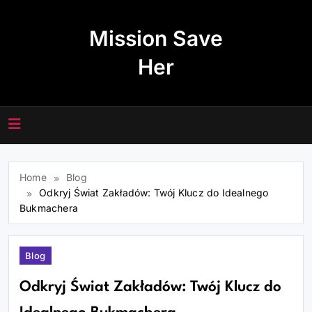
Skip
to
Mission Save
content
Her
Home
Blog
Odkryj Świat Zakładów: Twój Klucz do Idealnego
Bukmachera
Blog
Odkryj Świat Zakładów: Twój Klucz do