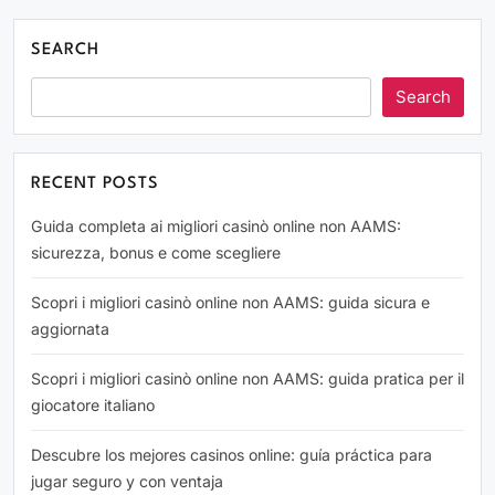
SEARCH
Search
RECENT POSTS
Guida completa ai migliori casinò online non AAMS:
sicurezza, bonus e come scegliere
Scopri i migliori casinò online non AAMS: guida sicura e
aggiornata
Scopri i migliori casinò online non AAMS: guida pratica per il
giocatore italiano
Descubre los mejores casinos online: guía práctica para
jugar seguro y con ventaja