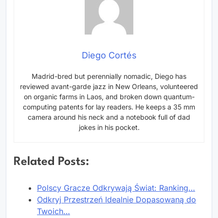
Diego Cortés
Madrid-bred but perennially nomadic, Diego has
reviewed avant-garde jazz in New Orleans, volunteered
on organic farms in Laos, and broken down quantum-
computing patents for lay readers. He keeps a 35 mm
camera around his neck and a notebook full of dad
jokes in his pocket.
Related Posts:
Polscy Gracze Odkrywają Świat: Ranking…
Odkryj Przestrzeń Idealnie Dopasowaną do
Twoich…