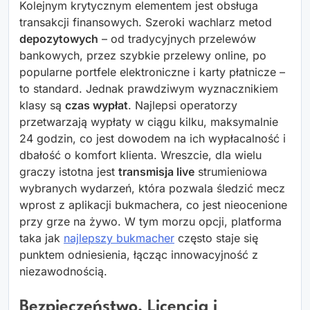
Kolejnym krytycznym elementem jest obsługa
transakcji finansowych. Szeroki wachlarz metod
depozytowych
– od tradycyjnych przelewów
bankowych, przez szybkie przelewy online, po
popularne portfele elektroniczne i karty płatnicze –
to standard. Jednak prawdziwym wyznacznikiem
klasy są
czas wypłat
. Najlepsi operatorzy
przetwarzają wypłaty w ciągu kilku, maksymalnie
24 godzin, co jest dowodem na ich wypłacalność i
dbałość o komfort klienta. Wreszcie, dla wielu
graczy istotna jest
transmisja live
strumieniowa
wybranych wydarzeń, która pozwala śledzić mecz
wprost z aplikacji bukmachera, co jest nieocenione
przy grze na żywo. W tym morzu opcji, platforma
taka jak
najlepszy bukmacher
często staje się
punktem odniesienia, łącząc innowacyjność z
niezawodnością.
Bezpieczeństwo, Licencja i