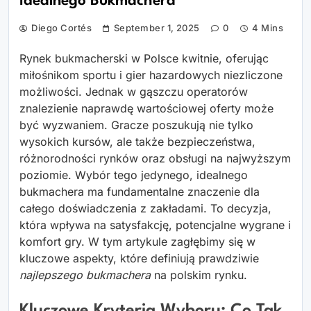
Idealnego Bukmachera
Diego Cortés
September 1, 2025
0
4 Mins
Rynek bukmacherski w Polsce kwitnie, oferując
miłośnikom sportu i gier hazardowych niezliczone
możliwości. Jednak w gąszczu operatorów
znalezienie naprawdę wartościowej oferty może
być wyzwaniem. Gracze poszukują nie tylko
wysokich kursów, ale także bezpieczeństwa,
różnorodności rynków oraz obsługi na najwyższym
poziomie. Wybór tego jedynego, idealnego
bukmachera ma fundamentalne znaczenie dla
całego doświadczenia z zakładami. To decyzja,
która wpływa na satysfakcję, potencjalne wygrane i
komfort gry. W tym artykule zagłębimy się w
kluczowe aspekty, które definiują prawdziwie
najlepszego bukmachera
na polskim rynku.
Kluczowe Kryteria Wyboru: Co Tak