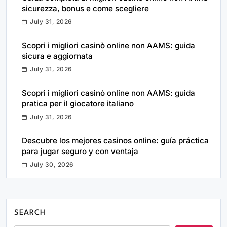
sicurezza, bonus e come scegliere
July 31, 2026
Scopri i migliori casinò online non AAMS: guida
sicura e aggiornata
July 31, 2026
Scopri i migliori casinò online non AAMS: guida
pratica per il giocatore italiano
July 31, 2026
Descubre los mejores casinos online: guía práctica
para jugar seguro y con ventaja
July 30, 2026
SEARCH