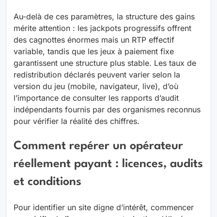
Au-delà de ces paramètres, la structure des gains
mérite attention : les jackpots progressifs offrent
des cagnottes énormes mais un RTP effectif
variable, tandis que les jeux à paiement fixe
garantissent une structure plus stable. Les taux de
redistribution déclarés peuvent varier selon la
version du jeu (mobile, navigateur, live), d’où
l’importance de consulter les rapports d’audit
indépendants fournis par des organismes reconnus
pour vérifier la réalité des chiffres.
Comment repérer un opérateur
réellement payant : licences, audits
et conditions
Pour identifier un site digne d’intérêt, commencer