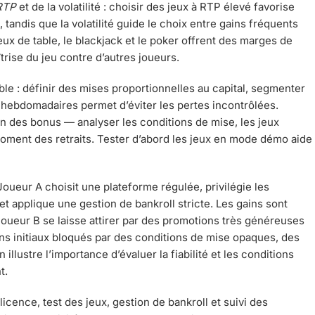
RTP
et de la volatilité : choisir des jeux à RTP élevé favorise
 tandis que la volatilité guide le choix entre gains fréquents
eux de table, le blackjack et le poker offrent des marges de
îtrise du jeu contre d’autres joueurs.
able : définir des mises proportionnelles au capital, segmenter
 hebdomadaires permet d’éviter les pertes incontrôlées.
ion des bonus — analyser les conditions de mise, les jeux
oment des retraits. Tester d’abord les jeux en mode démo aide
oueur A choisit une plateforme régulée, privilégie les
t applique une gestion de bankroll stricte. Les gains sont
 Joueur B se laisse attirer par des promotions très généreuses
ins initiaux bloqués par des conditions de mise opaques, des
 illustre l’importance d’évaluer la fiabilité et les conditions
t.
ence, test des jeux, gestion de bankroll et suivi des