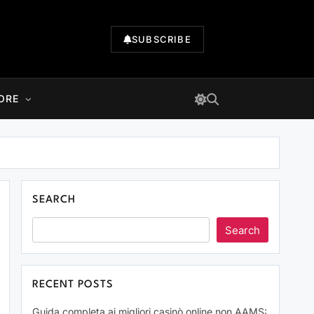
SUBSCRIBE
ORE
SEARCH
Search
RECENT POSTS
Guida completa ai migliori casinò online non AAMS: