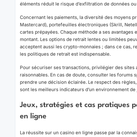
éléments réduit le risque d’exfiltration de données ou
Concernant les paiements, la diversité des moyens pro
Mastercard), portefeuilles électroniques (Skrill, Nete
cartes prépayées. Chaque méthode a ses avantages et co
montant. Les options de retrait lentes ou limitées peu
acceptent aussi les crypto-monnaies ; dans ce cas, r
les politiques de retrait est indispensable.
Pour sécuriser ses transactions, privilégier des sites
raisonnables. En cas de doute, consulter les forums s
prendre une décision éclairée. Le respect des règles, 
sont les meilleurs indicateurs d’un environnement de 
Jeux, stratégies et cas pratiques p
en ligne
La réussite sur un casino en ligne passe par la connai