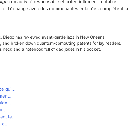
ligne
en activité responsable et potentiellement rentable.
udit et l’échange avec des communautés éclairées complètent la
, Diego has reviewed avant-garde jazz in New Orleans,
s, and broken down quantum-computing patents for lay readers.
neck and a notebook full of dad jokes in his pocket.
 ce qui…
iment…
guide…
our…
ment le…
pare…