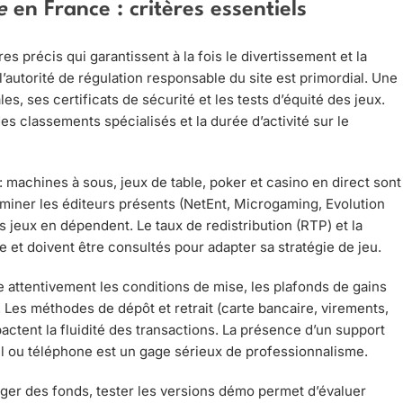
e
en France : critères essentiels
es précis qui garantissent à la fois le divertissement et la
t l’autorité de régulation responsable du site est primordial. Une
s, ses certificats de sécurité et les tests d’équité des jeux.
des classements spécialisés et la durée d’activité sur le
 machines à sous, jeux de table, poker et casino en direct sont
xaminer les éditeurs présents (NetEnt, Microgaming, Evolution
des jeux en dépendent. Le taux de redistribution (RTP) et la
e et doivent être consultés pour adapter sa stratégie de jeu.
e attentivement les conditions de mise, les plafonds de gains
s. Les méthodes de dépôt et retrait (carte bancaire, virements,
pactent la fluidité des transactions. La présence d’un support
mail ou téléphone est un gage sérieux de professionnalisme.
ager des fonds, tester les versions démo permet d’évaluer