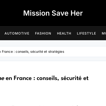
Mission Save Her
AUTOMOTIVE
FASHION
HEALTH
LIFESTYLE
M
France : conseils, sécurité et stratégies
ne
en France : conseils, sécurité et