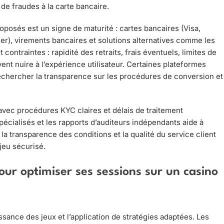
 de fraudes à la carte bancaire.
posés est un signe de maturité : cartes bancaires (Visa,
ller), virements bancaires et solutions alternatives comme les
ntraintes : rapidité des retraits, frais éventuels, limites de
vent nuire à l’expérience utilisateur. Certaines plateformes
echercher la transparence sur les procédures de conversion et
 avec procédures KYC claires et délais de traitement
pécialisés et les rapports d’auditeurs indépendants aide à
la transparence des conditions et la qualité du service client
jeu sécurisé.
our optimiser ses sessions sur un casino
ssance des jeux et l’application de stratégies adaptées. Les