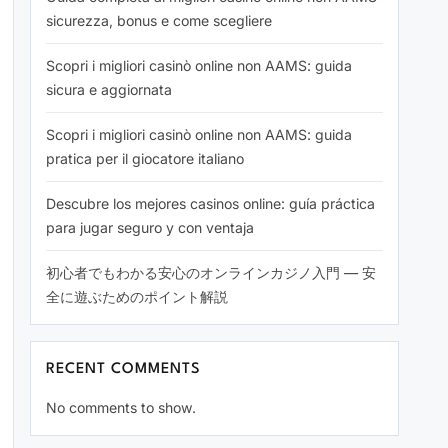
sicurezza, bonus e come scegliere
Scopri i migliori casinò online non AAMS: guida
sicura e aggiornata
Scopri i migliori casinò online non AAMS: guida
pratica per il giocatore italiano
Descubre los mejores casinos online: guía práctica
para jugar seguro y con ventaja
初心者でもわかる安心のオンラインカジノ入門 — 安
全に遊ぶためのポイント解説
RECENT COMMENTS
No comments to show.