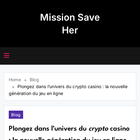
Skip
to
Mission Save
content
Her
Home
Blog
Plongez dans l’univers du crypto casino : la nouvelle
génération du jeu en ligne
Blog
Plongez dans l’univers du
crypto
casino