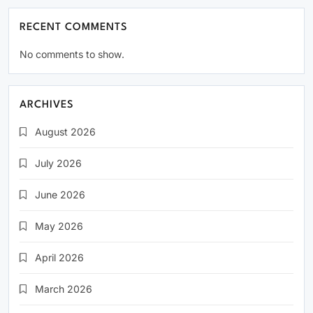
RECENT COMMENTS
No comments to show.
ARCHIVES
August 2026
July 2026
June 2026
May 2026
April 2026
March 2026