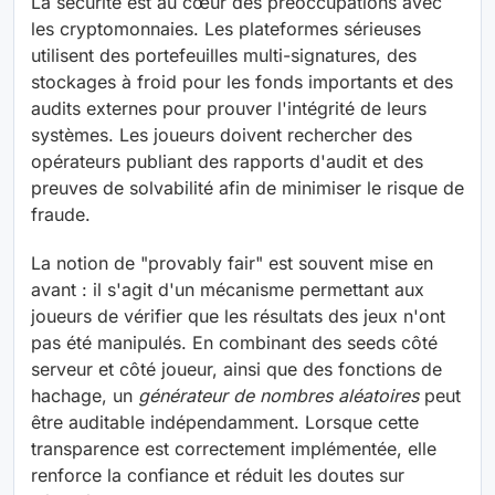
La sécurité est au cœur des préoccupations avec
les cryptomonnaies. Les plateformes sérieuses
utilisent des portefeuilles multi-signatures, des
stockages à froid pour les fonds importants et des
audits externes pour prouver l'intégrité de leurs
systèmes. Les joueurs doivent rechercher des
opérateurs publiant des rapports d'audit et des
preuves de solvabilité afin de minimiser le risque de
fraude.
La notion de "provably fair" est souvent mise en
avant : il s'agit d'un mécanisme permettant aux
joueurs de vérifier que les résultats des jeux n'ont
pas été manipulés. En combinant des seeds côté
serveur et côté joueur, ainsi que des fonctions de
hachage, un
générateur de nombres aléatoires
peut
être auditable indépendamment. Lorsque cette
transparence est correctement implémentée, elle
renforce la confiance et réduit les doutes sur