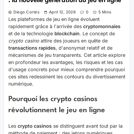
: la nouvelle génération du jeu en ligne
Diego Cortés
April 12, 2026
0
5 Mins
Les plateformes de jeu en ligne évoluent
rapidement grâce à l'arrivée des
cryptomonnaies
et de la technologie
blockchain
. Le concept de
crypto casino
attire des joueurs en quête de
transactions rapides
, d'anonymat relatif et de
mécanismes de jeu transparents. Cet article explore
en profondeur les avantages, les risques et les cas
d'usage concrets pour mieux comprendre pourquoi
ces sites redessinent les contours du divertissement
numérique.
Pourquoi les crypto casinos
révolutionnent le jeu en ligne
Les
crypto casinos
se distinguent avant tout par la
méthode de paiement : des jetons numériques