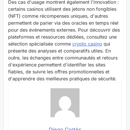
Des cas d'usage montrent également l'innovation :
certains casinos utilisent des jetons non fongibles
(NFT) comme récompenses uniques, d'autres
permettent de parier via des oracles en temps réel
pour des événements externes. Pour découvrir des
plateformes et ressources dédiées, consultez une
sélection spécialisée comme
crypto casino
qui
présente des analyses et comparatifs utiles. En
outre, les échanges entre communautés et retours
d'expérience permettent d'identifier les sites
fiables, de suivre les offres promotionnelles et
d'apprendre des meilleures pratiques de sécurité.
Diego Cortés