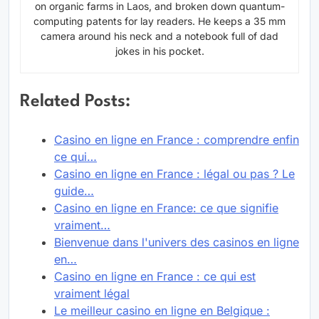
on organic farms in Laos, and broken down quantum-
computing patents for lay readers. He keeps a 35 mm
camera around his neck and a notebook full of dad
jokes in his pocket.
Related Posts:
Casino en ligne en France : comprendre enfin
ce qui…
Casino en ligne en France : légal ou pas ? Le
guide…
Casino en ligne en France: ce que signifie
vraiment…
Bienvenue dans l'univers des casinos en ligne
en…
Casino en ligne en France : ce qui est
vraiment légal
Le meilleur casino en ligne en Belgique :