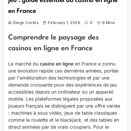
jeu : guide essentiel du casino en ligne
en France
Diego Cortés
February 1, 2026
0
6 Mins
Comprendre le paysage des
casinos en ligne en France
Le marché du
casino en ligne
en France a connu
une évolution rapide ces dernières années, portée
par l'amélioration des technologies et par une
demande croissante pour des expériences de jeu
accessibles depuis un ordinateur ou un appareil
mobile. Les plateformes légales proposées aux
joueurs français se distinguent par une offre variée
: machines à sous vidéo, jeux de table classiques
comme la roulette et le blackjack, et des tables en
direct animées par de vrais croupiers. Pour le