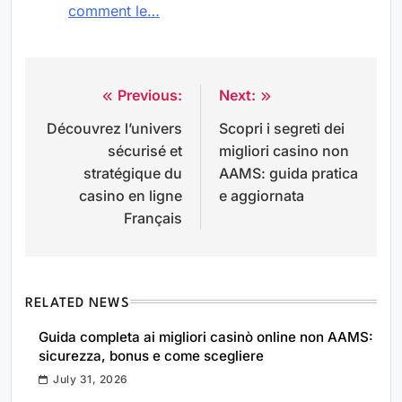
comment le…
Previous:
Next:
Post
Découvrez l’univers
Scopri i segreti dei
navigation
sécurisé et
migliori casino non
stratégique du
AAMS: guida pratica
casino en ligne
e aggiornata
Français
RELATED NEWS
Guida completa ai migliori casinò online non AAMS:
sicurezza, bonus e come scegliere
July 31, 2026