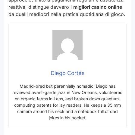
reattiva, distingue davvero i
migliori casino online
da quelli mediocri nella pratica quotidiana di gioco.
Diego Cortés
Madrid-bred but perennially nomadic, Diego has
reviewed avant-garde jazz in New Orleans, volunteered
on organic farms in Laos, and broken down quantum-
computing patents for lay readers. He keeps a 35 mm
camera around his neck and a notebook full of dad
jokes in his pocket.