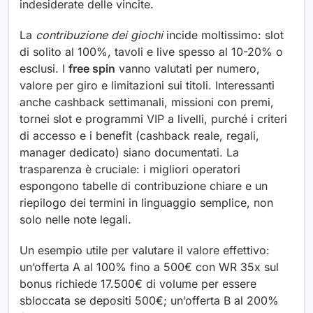
indesiderate delle vincite.
La
contribuzione dei giochi
incide moltissimo: slot
di solito al 100%, tavoli e live spesso al 10-20% o
esclusi. I
free spin
vanno valutati per numero,
valore per giro e limitazioni sui titoli. Interessanti
anche cashback settimanali, missioni con premi,
tornei slot e programmi VIP a livelli, purché i criteri
di accesso e i benefit (cashback reale, regali,
manager dedicato) siano documentati. La
trasparenza è cruciale: i migliori operatori
espongono tabelle di contribuzione chiare e un
riepilogo dei termini in linguaggio semplice, non
solo nelle note legali.
Un esempio utile per valutare il valore effettivo:
un’offerta A al 100% fino a 500€ con WR 35x sul
bonus richiede 17.500€ di volume per essere
sbloccata se depositi 500€; un’offerta B al 200%