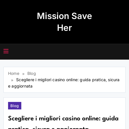
Skip
to
Mission Save
content
Her
Home
Blog
Scegliere i migliori casino online: guida pratica, sicura
e aggiornata
Blog
Scegliere i migliori casino online: guida