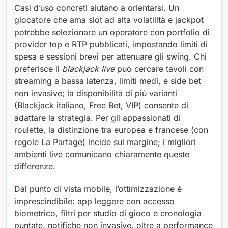
Casi d’uso concreti aiutano a orientarsi. Un
giocatore che ama slot ad alta volatilità e jackpot
potrebbe selezionare un operatore con portfolio di
provider top e RTP pubblicati, impostando limiti di
spesa e sessioni brevi per attenuare gli swing. Chi
preferisce il
blackjack live
può cercare tavoli con
streaming a bassa latenza, limiti medi, e side bet
non invasive; la disponibilità di più varianti
(Blackjack italiano, Free Bet, VIP) consente di
adattare la strategia. Per gli appassionati di
roulette, la distinzione tra europea e francese (con
regole La Partage) incide sul margine; i migliori
ambienti live comunicano chiaramente queste
differenze.
Dal punto di vista mobile, l’ottimizzazione è
imprescindibile: app leggere con accesso
biometrico, filtri per studio di gioco e cronologia
puntate, notifiche non invasive, oltre a performance