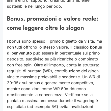
link a enti di supporto, creando un ambiente
sostenibile nel lungo periodo.
Bonus, promozioni e valore reale:
come leggere oltre lo slogan
I bonus sono spesso il primo biglietto da visita, ma
non tutti offrono lo stesso valore. Il classico
bonus
di benvenuto
può essere in percentuale sul primo
deposito, suddiviso su più ricariche o combinato
con free spin. Oltre all’importo, conta la struttura:
requisiti di puntata (WR), contribuzione dei giochi,
vincite massime prelevabili e scadenze. Un WR di
30-35x sul bonus è generalmente competitivo,
mentre condizioni come WR 60x riducono
drasticamente la convenienza. Verificare se la
puntata massima ammessa durante il wagering è
esplicitata (ad esempio 5€) evita invalidazioni