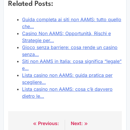
Related Posts:
Guida completa ai siti non AAMS: tutto quello
che…
Casino Non AAMS: Opportunità, Rischi e
Strategie per…
Gioco senza barriere: cosa rende un casino
senza…
Siti non AAMS in Italia: cosa significa “legale”
e…
Lista casino non AAMS: guida pratica per
scegliere…
Lista casino non AAMS: cosa c’è davvero
dietro le…
Previous:
Next:
Post