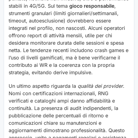
stabili in 4G/5G. Sul tema
gioco responsabile
,
strumenti granulari (limiti giornalieri/settimanali,
timeout, autoesclusione) dovrebbero essere
integrati nel profilo, non nascosti. Alcuni operatori
offrono report di attività mensili, utile per chi
desidera monitorare durata delle sessioni e spesa
netta. Le tendenze recenti includono crash games e
l’uso di livelli gamificati, ma è bene verificarne il
contributo ai WR e la coerenza con la propria
strategia, evitando derive impulsive.
Un ultimo aspetto riguarda la
qualità dei provider
.
Nomi con certificazioni internazionali, RNG
verificati e cataloghi ampi danno affidabilità e
continuità. La presenza di audit indipendenti, la
pubblicazione delle percentuali di ritorno e
comunicazioni chiare su manutenzioni e
aggiornamenti dimostrano professionalità. Questo
approccio, unito a pagamenti regolari e assistenza