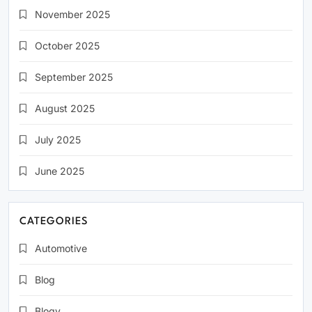
November 2025
October 2025
September 2025
August 2025
July 2025
June 2025
CATEGORIES
Automotive
Blog
Blogv