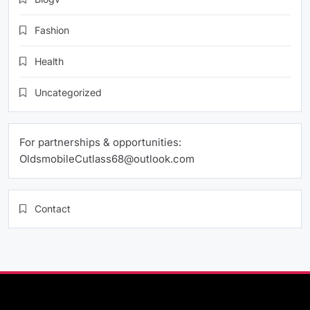
Fashion
Health
Uncategorized
For partnerships & opportunities:
OldsmobileCutlass68@outlook.com
Contact