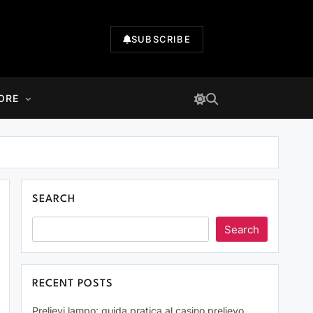
SUBSCRIBE
ORE
SEARCH
Search
RECENT POSTS
Prelievi lampo: guida pratica al casino prelievo