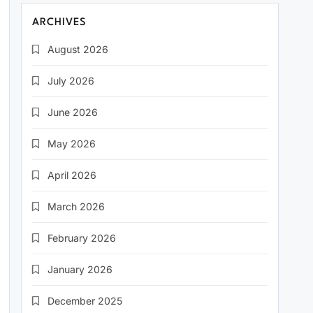
ARCHIVES
August 2026
July 2026
June 2026
May 2026
April 2026
March 2026
February 2026
January 2026
December 2025