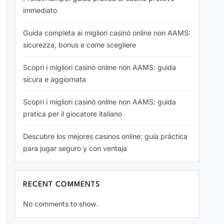
immediato
Guida completa ai migliori casinò online non AAMS:
sicurezza, bonus e come scegliere
Scopri i migliori casinò online non AAMS: guida
sicura e aggiornata
Scopri i migliori casinò online non AAMS: guida
pratica per il giocatore italiano
Descubre los mejores casinos online: guía práctica
para jugar seguro y con ventaja
RECENT COMMENTS
No comments to show.