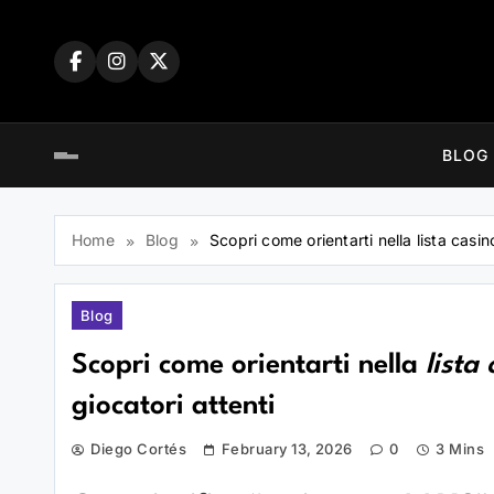
Skip
to
content
BLOG
Home
Blog
Scopri come orientarti nella lista casi
Blog
Scopri come orientarti nella
lista
giocatori attenti
Diego Cortés
February 13, 2026
0
3 Mins