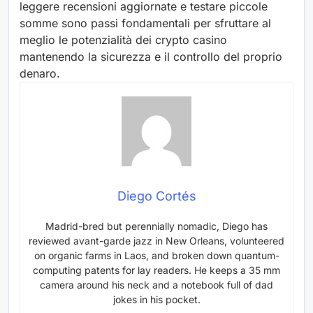
leggere recensioni aggiornate e testare piccole
somme sono passi fondamentali per sfruttare al
meglio le potenzialità dei crypto casino
mantenendo la sicurezza e il controllo del proprio
denaro.
Diego Cortés
Madrid-bred but perennially nomadic, Diego has
reviewed avant-garde jazz in New Orleans, volunteered
on organic farms in Laos, and broken down quantum-
computing patents for lay readers. He keeps a 35 mm
camera around his neck and a notebook full of dad
jokes in his pocket.