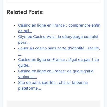
Related Posts:
Casino en ligne en France : comprendre enfin
ce qui…
Olympe Casino Avis : le décryptage complet
pour…
Jouer au casino sans carte d'identité : réalité,
…
Casino en ligne en France : légal ou pas ? Le
guide…
Casino en ligne en France: ce que signifie
vraiment…
Site de paris sportifs : choisir la bonne
plateforme…