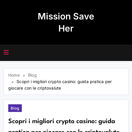
Skip
to
Mission Save
content
Her
Home
Blog
Scopri i migliori crypto casino: guida pratica per
giocare con le criptovalute
Blog
Scopri i migliori crypto casino: guida