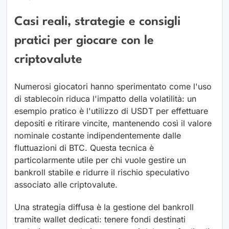
Casi reali, strategie e consigli
pratici per giocare con le
criptovalute
Numerosi giocatori hanno sperimentato come l'uso
di stablecoin riduca l'impatto della volatilità: un
esempio pratico è l'utilizzo di USDT per effettuare
depositi e ritirare vincite, mantenendo così il valore
nominale costante indipendentemente dalle
fluttuazioni di BTC. Questa tecnica è
particolarmente utile per chi vuole gestire un
bankroll stabile e ridurre il rischio speculativo
associato alle criptovalute.
Una strategia diffusa è la gestione del bankroll
tramite wallet dedicati: tenere fondi destinati