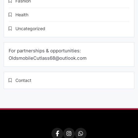
Fashion
Health
Uncategorized
For partnerships & opportunities:
OldsmobileCutlass68@outlook.com
Contact