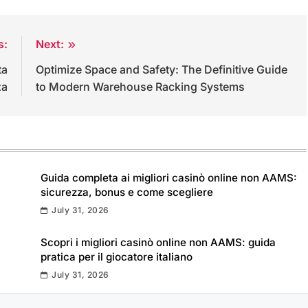
s:
Next:
ta
Optimize Space and Safety: The Definitive Guide
za
to Modern Warehouse Racking Systems
Guida completa ai migliori casinò online non AAMS:
sicurezza, bonus e come scegliere
July 31, 2026
Scopri i migliori casinò online non AAMS: guida
pratica per il giocatore italiano
July 31, 2026