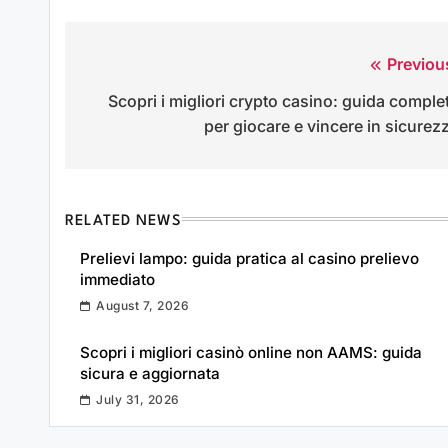
Previou
Post
Scopri i migliori crypto casino: guida comple
navigation
per giocare e vincere in sicurez
RELATED NEWS
Prelievi lampo: guida pratica al casino prelievo
immediato
August 7, 2026
Scopri i migliori casinò online non AAMS: guida
sicura e aggiornata
July 31, 2026