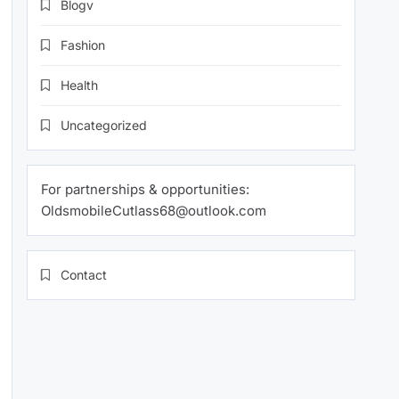
Blogv
Fashion
Health
Uncategorized
For partnerships & opportunities:
OldsmobileCutlass68@outlook.com
Contact