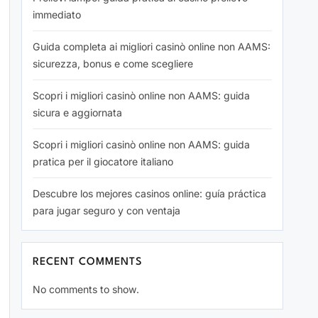
immediato
Guida completa ai migliori casinò online non AAMS:
sicurezza, bonus e come scegliere
Scopri i migliori casinò online non AAMS: guida
sicura e aggiornata
Scopri i migliori casinò online non AAMS: guida
pratica per il giocatore italiano
Descubre los mejores casinos online: guía práctica
para jugar seguro y con ventaja
RECENT COMMENTS
No comments to show.