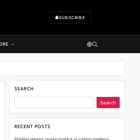
SUBSCRIBE
ORE
SEARCH
Search
RECENT POSTS
Prelievi lampo: guida pratica al casino prelievo