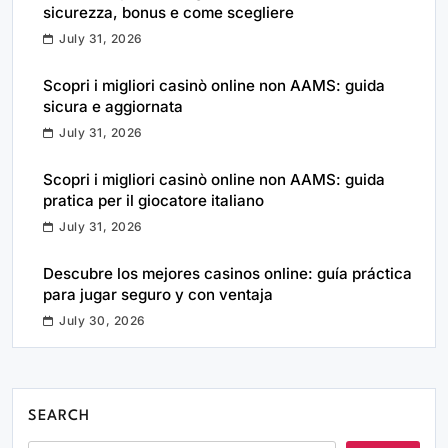
sicurezza, bonus e come scegliere
July 31, 2026
Scopri i migliori casinò online non AAMS: guida
sicura e aggiornata
July 31, 2026
Scopri i migliori casinò online non AAMS: guida
pratica per il giocatore italiano
July 31, 2026
Descubre los mejores casinos online: guía práctica
para jugar seguro y con ventaja
July 30, 2026
SEARCH