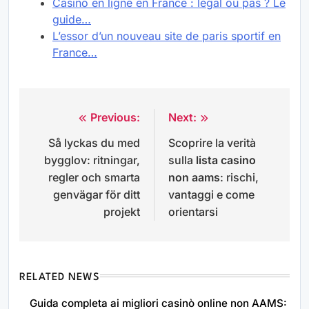
Casino en ligne en France : légal ou pas ? Le
guide…
L’essor d’un nouveau site de paris sportif en
France…
Previous:
Next:
Post
Så lyckas du med
Scoprire la verità
navigation
bygglov: ritningar,
sulla
lista casino
regler och smarta
non aams
: rischi,
genvägar för ditt
vantaggi e come
projekt
orientarsi
RELATED NEWS
Guida completa ai migliori casinò online non AAMS: