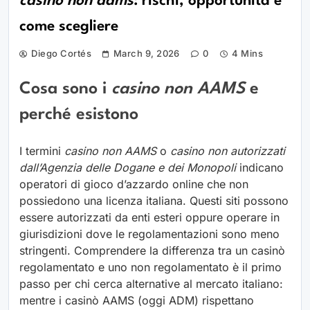
casino non aams
: rischi, opportunità e
come scegliere
Diego Cortés
March 9, 2026
0
4 Mins
Cosa sono i
casino non AAMS
e
perché esistono
I termini
casino non AAMS
o
casino non autorizzati
dall’Agenzia delle Dogane e dei Monopoli
indicano
operatori di gioco d’azzardo online che non
possiedono una licenza italiana. Questi siti possono
essere autorizzati da enti esteri oppure operare in
giurisdizioni dove le regolamentazioni sono meno
stringenti. Comprendere la differenza tra un casinò
regolamentato e uno non regolamentato è il primo
passo per chi cerca alternative al mercato italiano:
mentre i casinò AAMS (oggi ADM) rispettano