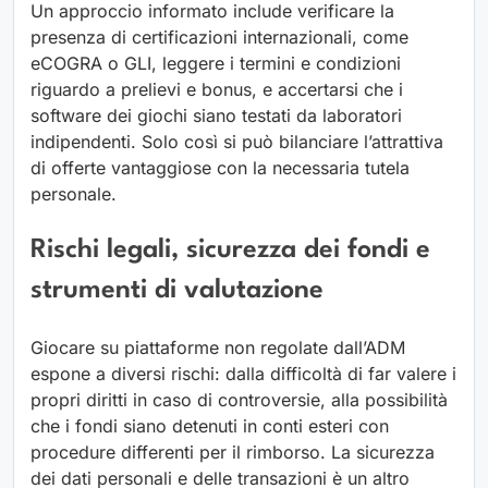
Un approccio informato include verificare la
presenza di certificazioni internazionali, come
eCOGRA o GLI, leggere i termini e condizioni
riguardo a prelievi e bonus, e accertarsi che i
software dei giochi siano testati da laboratori
indipendenti. Solo così si può bilanciare l’attrattiva
di offerte vantaggiose con la necessaria tutela
personale.
Rischi legali, sicurezza dei fondi e
strumenti di valutazione
Giocare su piattaforme non regolate dall’ADM
espone a diversi rischi: dalla difficoltà di far valere i
propri diritti in caso di controversie, alla possibilità
che i fondi siano detenuti in conti esteri con
procedure differenti per il rimborso. La sicurezza
dei dati personali e delle transazioni è un altro