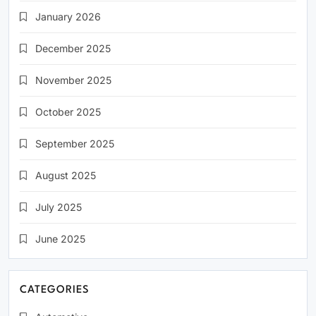
January 2026
December 2025
November 2025
October 2025
September 2025
August 2025
July 2025
June 2025
CATEGORIES