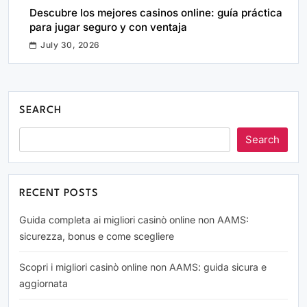
Descubre los mejores casinos online: guía práctica
para jugar seguro y con ventaja
July 30, 2026
SEARCH
Search
RECENT POSTS
Guida completa ai migliori casinò online non AAMS:
sicurezza, bonus e come scegliere
Scopri i migliori casinò online non AAMS: guida sicura e
aggiornata