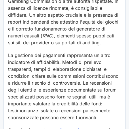
Gambling Commission o altre autorità rispettate. In
assenza di licenze rinomate, è consigliabile
diffidare. Un altro aspetto cruciale è la presenza di
report indipendenti che attestino l'equità dei giochi
e il corretto funzionamento del generatore di
numeri casuali (
RNG
), elementi spesso pubblicati
sui siti dei provider o su portali di auditing.
La gestione dei pagamenti rappresenta un altro
indicatore di affidabilità. Metodi di prelievo
trasparenti, tempi di elaborazione dichiarati e
condizioni chiare sulle commissioni contribuiscono
a ridurre il rischio di controversie. Le recensioni
degli utenti e le esperienze documentate su forum
specializzati possono fornire segnali utili, ma è
importante valutare la credibilità delle fonti:
testimonianze isolate o recensioni palesemente
sponsorizzate possono essere fuorvianti.