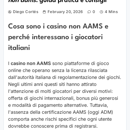
non aams
: guida pratica e consigli
Diego Cortés
February 20, 2026
0
4 Mins
Cosa sono i casino non AAMS e
perché interessano i giocatori
italiani
I
casino non AAMS
sono piattaforme di gioco
online che operano senza la licenza rilasciata
dall'autorità italiana di regolamentazione dei giochi.
Negli ultimi anni questi siti hanno attirato
l'attenzione di molti giocatori per diversi motivi:
offerta di giochi internazionali, bonus più generosi
e modalità di pagamento alternative. Tuttavia,
l'assenza della certificazione AAMS (oggi ADM)
comporta anche rischi specifici che ogni utente
dovrebbe conoscere prima di registrarsi.