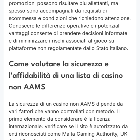
promozioni possono risultare più allettanti, ma
spesso sono accompagnati da requisiti di
scommessa e condizioni che richiedono attenzione.
Conoscere le differenze operative e i potenziali
vantaggi consente di prendere decisioni informate
e di minimizzare i rischi associati al gioco su
piattaforme non regolamentate dallo Stato italiano.
Come valutare la sicurezza e
l'affidabilità di una lista di casino
non AAMS
La sicurezza di un casino non AAMS dipende da
vari fattori che vanno controllati con metodo. Il
primo elemento da considerare è la licenza
internazionale: verificare se il sito è autorizzato da
enti riconosciuti come Malta Gaming Authority, UK