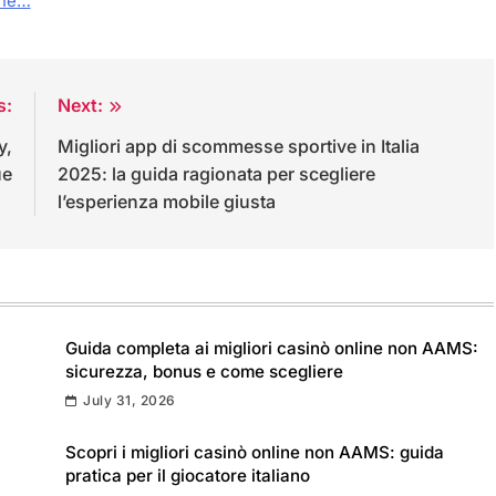
ine…
s:
Next:
y,
Migliori app di scommesse sportive in Italia
ue
2025: la guida ragionata per scegliere
l’esperienza mobile giusta
Guida completa ai migliori casinò online non AAMS:
sicurezza, bonus e come scegliere
July 31, 2026
Scopri i migliori casinò online non AAMS: guida
pratica per il giocatore italiano