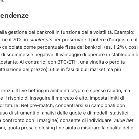
 tendenze
lla gestione del bankroll in funzione della volatilità. Esempio:
erne il 70% in
stablecoin
per preservare il potere d’acquisto e il
calcolate come percentuale fissa del bankroll (es. 1-2%), così
ie di scommesse negative. Il vantaggio di operare in stablecoin è
ttostante. Al contrario, con BTC/ETH, una vincita o perdita
ttuazione del prezzo), utile in fasi di bull market ma più
erenza. Il live betting in ambienti crypto è spesso rapido, ma
l rischio di inseguire il mercato è alto. Imposta limiti di
 forzature. Nel pre-match, concentrarsi su campionati con
uso di strumenti di analisi delle quote e di modelli statistici
 e confronto con il margine) consente di individuare
value bet
i, quota presa e closing line aiuta a misurare la qualità delle