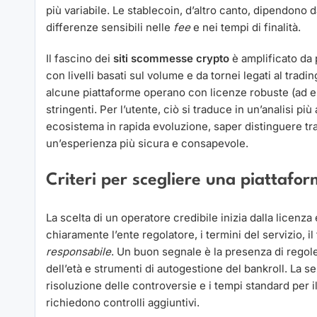
più variabile. Le stablecoin, d’altro canto, dipendono dal
differenze sensibili nelle
fee
e nei tempi di finalità.
Il fascino dei
siti scommesse crypto
è amplificato da 
con livelli basati sul volume e da tornei legati al tradin
alcune piattaforme operano con licenze robuste (ad ese
stringenti. Per l’utente, ciò si traduce in un’analisi pi
ecosistema in rapida evoluzione, saper distinguere tr
un’esperienza più sicura e consapevole.
Criteri per scegliere una piattafor
La scelta di un operatore credibile inizia dalla licenza e
chiaramente l’ente regolatore, i termini del servizio, il
responsabile
. Un buon segnale è la presenza di regole
dell’età e strumenti di autogestione del bankroll. La s
risoluzione delle controversie e i tempi standard per i
richiedono controlli aggiuntivi.