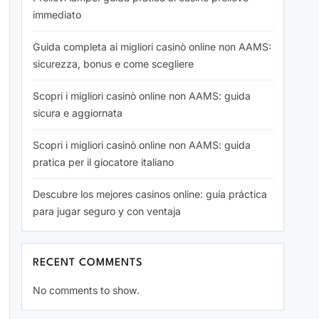
immediato
Guida completa ai migliori casinò online non AAMS:
sicurezza, bonus e come scegliere
Scopri i migliori casinò online non AAMS: guida
sicura e aggiornata
Scopri i migliori casinò online non AAMS: guida
pratica per il giocatore italiano
Descubre los mejores casinos online: guía práctica
para jugar seguro y con ventaja
RECENT COMMENTS
No comments to show.