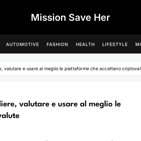
Mission Save Her
AUTOMOTIVE
FASHION
HEALTH
LIFESTYLE
M
, valutare e usare al meglio le piattaforme che accettano criptova
iere, valutare e usare al meglio le
valute