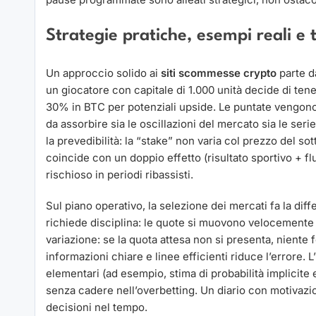
Strategie pratiche, esempi reali e
Un approccio solido ai
siti scommesse crypto
parte da
un giocatore con capitale di 1.000 unità decide di ten
30% in BTC per potenziali upside. Le puntate vengono 
da assorbire sia le oscillazioni del mercato sia le ser
la prevedibilità: la “stake” non varia col prezzo del so
coincide con un doppio effetto (risultato sportivo + flu
rischioso in periodi ribassisti.
Sul piano operativo, la selezione dei mercati fa la diff
richiede disciplina: le quote si muovono velocemente e i
variazione: se la quota attesa non si presenta, niente
informazioni chiare e linee efficienti riduce l’errore. L’
elementari (ad esempio, stima di probabilità implicite
senza cadere nell’overbetting. Un diario con motivazion
decisioni nel tempo.