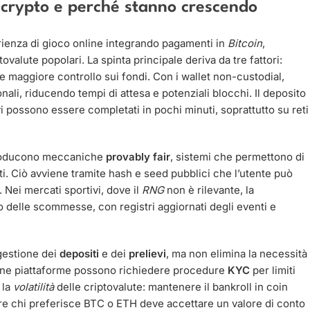
 crypto e perché stanno crescendo
rienza di gioco online integrando pagamenti in
Bitcoin
,
tovalute popolari. La spinta principale deriva da tre fattori:
e maggiore controllo sui fondi. Con i wallet non-custodial,
onali, riducendo tempi di attesa e potenziali blocchi. Il deposito
vi possono essere completati in pochi minuti, soprattutto su reti
ntroducono meccaniche
provably fair
, sistemi che permettono di
ati. Ciò avviene tramite hash e seed pubblici che l’utente può
 Nei mercati sportivi, dove il
RNG
non è rilevante, la
o delle scommesse, con registri aggiornati degli eventi e
 gestione dei
depositi
e dei
prelievi
, ma non elimina la necessità
lcune piattaforme possono richiedere procedure
KYC
per limiti
 la
volatilità
delle criptovalute: mantenere il bankroll in coin
entre chi preferisce BTC o ETH deve accettare un valore di conto