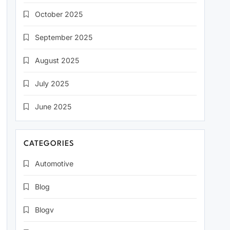
October 2025
September 2025
August 2025
July 2025
June 2025
CATEGORIES
Automotive
Blog
Blogv