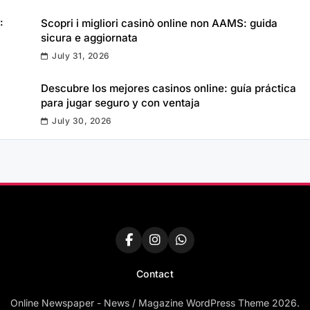
:
Scopri i migliori casinò online non AAMS: guida
sicura e aggiornata
July 31, 2026
Descubre los mejores casinos online: guía práctica
para jugar seguro y con ventaja
July 30, 2026
Contact
Online Newspaper - News / Magazine WordPress Theme 2026.