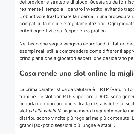
del provider e strategie di gioco. Questa guida fornis
realmente il tempo e il denaro investito, evitando tra
L'obiettivo è trasformare la ricerca in una procedura 
compatibilità mobile e regolamentazione. Ogni giocator
criteri oggettivi e sull'esperienza pratica.
Nel testo che segue vengono approfonditi i fattori deci
esempi reali utili a comprendere come differenti approcc
principianti che a giocatori esperti che desiderano per
Cosa rende una slot online la migl
La prima caratteristica da valutare è il
RTP
(Return To P
termine. Le slot con RTP superiore al 96% sono gener
importante ricordare che si tratta di statistiche su sca
slot
ad alta volatilità
pagano meno frequentemente ma of
distribuiscono vincite più regolari ma più contenute. L
grandi jackpot o sessioni più lunghe e stabili.