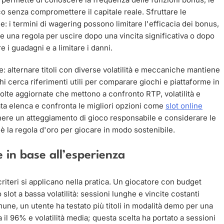
o senza compromettere il capitale reale. Sfruttare le
: i termini di wagering possono limitare l'efficacia dei bonus,
e una regola per uscire dopo una vincita significativa o dopo
 i guadagni e a limitare i danni.
te: alternare titoli con diverse volatilità e meccaniche mantiene
chi cerca riferimenti utili per comparare giochi e piattaforme in
olte aggiornate che mettono a confronto RTP, volatilità e
ta elenca e confronta le migliori opzioni come
slot online
nere un atteggiamento di gioco responsabile e considerare le
è la regola d'oro per giocare in modo sostenibile.
e in base all’esperienza
criteri si applicano nella pratica. Un giocatore con budget
lot a bassa volatilità: sessioni lunghe e vincite costanti
une, un utente ha testato più titoli in modalità demo per una
il 96% e volatilità media; questa scelta ha portato a sessioni