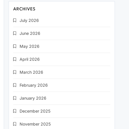
ARCHIVES
July 2026
June 2026
May 2026
April 2026
March 2026
February 2026
January 2026
December 2025
November 2025