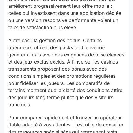
améliorent progressivement leur offre mobile :
celles qui investissent dans une application dédiée
ou une version responsive performante voient un
taux de satisfaction plus élevé.
Autre cas : la gestion des bonus. Certains
opérateurs offrent des packs de bienvenue
généreux mais avec des exigences de mise élevées
et des jeux exclus exclus. À l’inverse, les casinos
transparents proposent des bonus avec des
conditions simples et des promotions régulières
pour fidéliser les joueurs. Les comparatifs de
terrains montrent que la clarté des conditions attire
des joueurs long terme plutôt que des visiteurs
ponctuels.
Pour comparer rapidement et trouver un opérateur
fiable adapté à vos attentes, il est utile de consulter
des ressources spécialisées qui regroupent tests