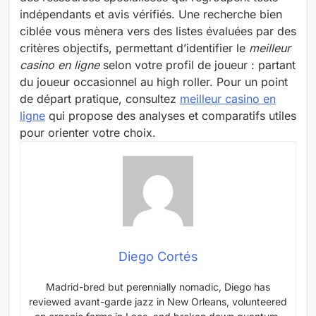
indépendants et avis vérifiés. Une recherche bien
ciblée vous mènera vers des listes évaluées par des
critères objectifs, permettant d’identifier le
meilleur
casino en ligne
selon votre profil de joueur : partant
du joueur occasionnel au high roller. Pour un point
de départ pratique, consultez
meilleur casino en
ligne
qui propose des analyses et comparatifs utiles
pour orienter votre choix.
Diego Cortés
Madrid-bred but perennially nomadic, Diego has
reviewed avant-garde jazz in New Orleans, volunteered