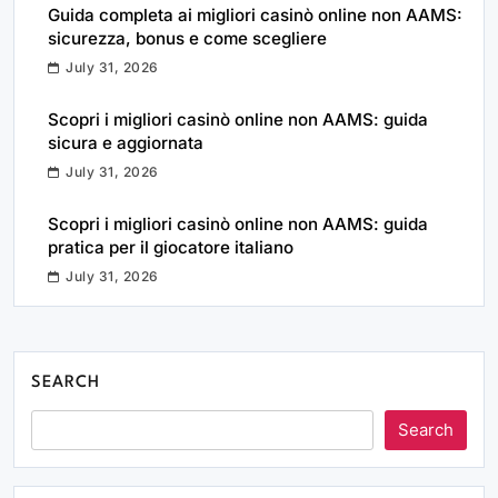
Guida completa ai migliori casinò online non AAMS:
sicurezza, bonus e come scegliere
July 31, 2026
Scopri i migliori casinò online non AAMS: guida
sicura e aggiornata
July 31, 2026
Scopri i migliori casinò online non AAMS: guida
pratica per il giocatore italiano
July 31, 2026
SEARCH
Search