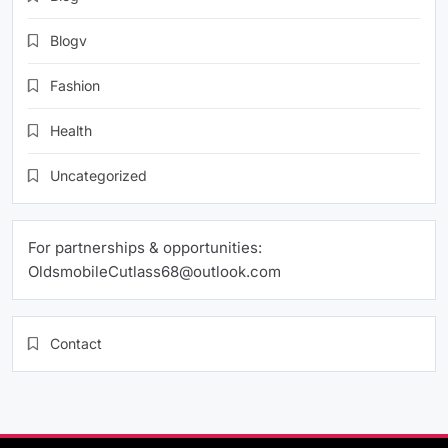
Blogv
Fashion
Health
Uncategorized
For partnerships & opportunities:
OldsmobileCutlass68@outlook.com
Contact