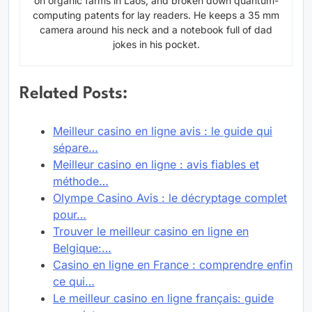
on organic farms in Laos, and broken down quantum-
computing patents for lay readers. He keeps a 35 mm
camera around his neck and a notebook full of dad
jokes in his pocket.
Related Posts:
Meilleur casino en ligne avis : le guide qui
sépare…
Meilleur casino en ligne : avis fiables et
méthode…
Olympe Casino Avis : le décryptage complet
pour…
Trouver le meilleur casino en ligne en
Belgique:…
Casino en ligne en France : comprendre enfin
ce qui…
Le meilleur casino en ligne français: guide