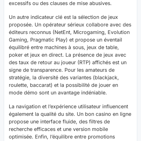
excessifs ou des clauses de mise abusives.
Un autre indicateur clé est la sélection de jeux
proposée. Un opérateur sérieux collabore avec des
éditeurs reconnus (NetEnt, Microgaming, Evolution
Gaming, Pragmatic Play) et propose un éventail
équilibré entre machines à sous, jeux de table,
poker et jeux en direct. La présence de jeux avec
des taux de retour au joueur (RTP) affichés est un
signe de transparence. Pour les amateurs de
stratégie, la diversité des variantes (blackjack,
roulette, baccarat) et la possibilité de jouer en
mode démo sont un avantage indéniable.
La navigation et l’expérience utilisateur influencent
également la qualité du site. Un bon casino en ligne
propose une interface fluide, des filtres de
recherche efficaces et une version mobile
optimisée. Enfin, l’équilibre entre promotions