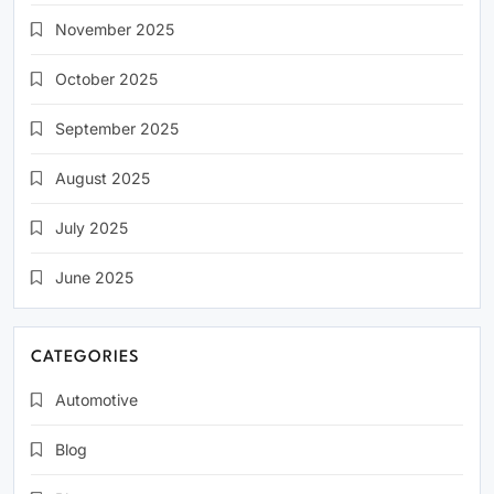
November 2025
October 2025
September 2025
August 2025
July 2025
June 2025
CATEGORIES
Automotive
Blog