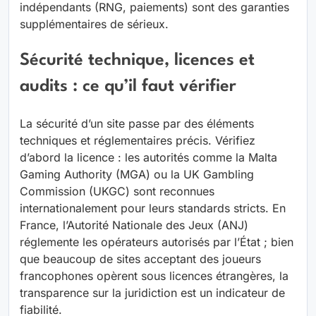
indépendants (RNG, paiements) sont des garanties
supplémentaires de sérieux.
Sécurité technique, licences et
audits : ce qu’il faut vérifier
La sécurité d’un site passe par des éléments
techniques et réglementaires précis. Vérifiez
d’abord la licence : les autorités comme la Malta
Gaming Authority (MGA) ou la UK Gambling
Commission (UKGC) sont reconnues
internationalement pour leurs standards stricts. En
France, l’Autorité Nationale des Jeux (ANJ)
réglemente les opérateurs autorisés par l’État ; bien
que beaucoup de sites acceptant des joueurs
francophones opèrent sous licences étrangères, la
transparence sur la juridiction est un indicateur de
fiabilité.