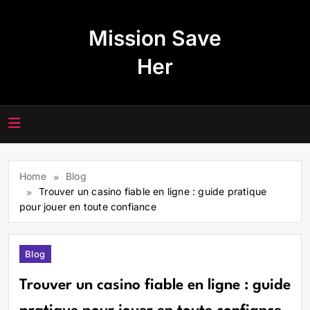
Skip
to
Mission Save
content
Her
Home
Blog
Trouver un casino fiable en ligne : guide pratique
pour jouer en toute confiance
Blog
Trouver un casino fiable en ligne : guide