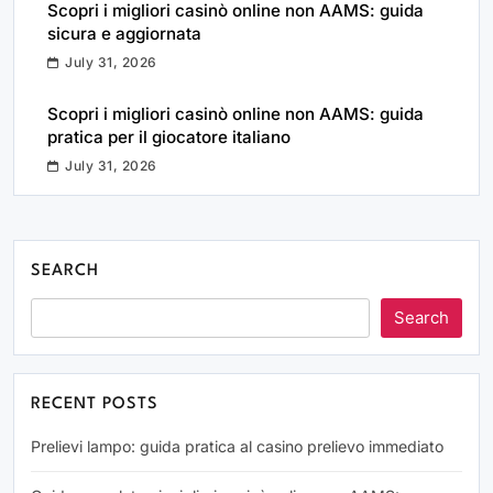
Scopri i migliori casinò online non AAMS: guida
sicura e aggiornata
July 31, 2026
Scopri i migliori casinò online non AAMS: guida
pratica per il giocatore italiano
July 31, 2026
SEARCH
Search
RECENT POSTS
Prelievi lampo: guida pratica al casino prelievo immediato