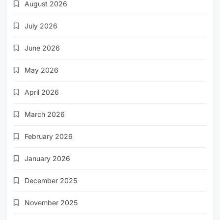
August 2026
July 2026
June 2026
May 2026
April 2026
March 2026
February 2026
January 2026
December 2025
November 2025