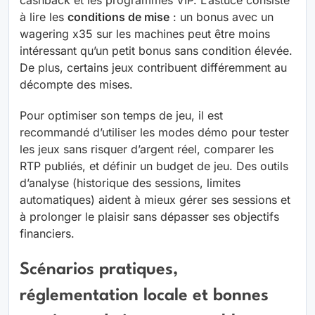
cashback et les programmes VIP. L’astuce consiste
à lire les
conditions de mise
: un bonus avec un
wagering x35 sur les machines peut être moins
intéressant qu’un petit bonus sans condition élevée.
De plus, certains jeux contribuent différemment au
décompte des mises.
Pour optimiser son temps de jeu, il est
recommandé d’utiliser les modes démo pour tester
les jeux sans risquer d’argent réel, comparer les
RTP publiés, et définir un budget de jeu. Des outils
d’analyse (historique des sessions, limites
automatiques) aident à mieux gérer ses sessions et
à prolonger le plaisir sans dépasser ses objectifs
financiers.
Scénarios pratiques,
réglementation locale et bonnes