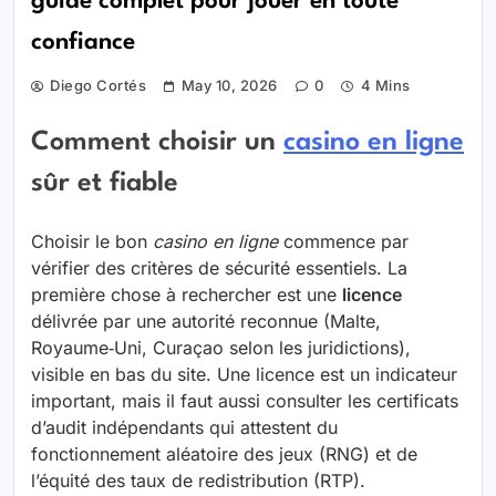
guide complet pour jouer en toute
confiance
Diego Cortés
May 10, 2026
0
4 Mins
Comment choisir un
casino en ligne
sûr et fiable
Choisir le bon
casino en ligne
commence par
vérifier des critères de sécurité essentiels. La
première chose à rechercher est une
licence
délivrée par une autorité reconnue (Malte,
Royaume‑Uni, Curaçao selon les juridictions),
visible en bas du site. Une licence est un indicateur
important, mais il faut aussi consulter les certificats
d’audit indépendants qui attestent du
fonctionnement aléatoire des jeux (RNG) et de
l’équité des taux de redistribution (RTP).