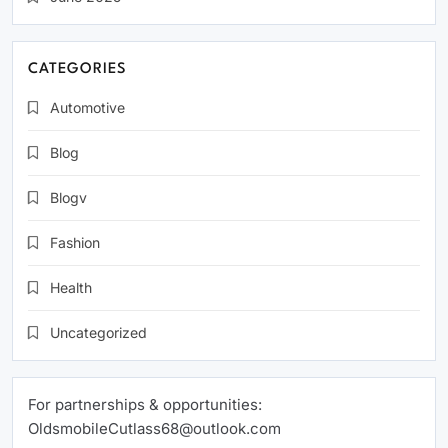
CATEGORIES
Automotive
Blog
Blogv
Fashion
Health
Uncategorized
For partnerships & opportunities:
OldsmobileCutlass68@outlook.com