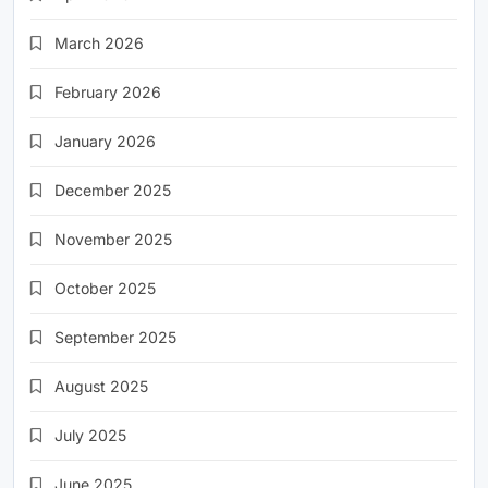
March 2026
February 2026
January 2026
December 2025
November 2025
October 2025
September 2025
August 2025
July 2025
June 2025