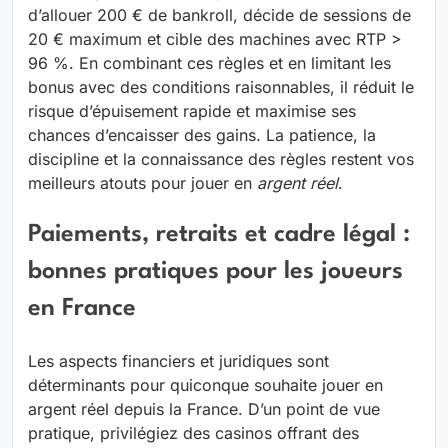
d’allouer 200 € de bankroll, décide de sessions de
20 € maximum et cible des machines avec RTP >
96 %. En combinant ces règles et en limitant les
bonus avec des conditions raisonnables, il réduit le
risque d’épuisement rapide et maximise ses
chances d’encaisser des gains. La patience, la
discipline et la connaissance des règles restent vos
meilleurs atouts pour jouer en
argent réel
.
Paiements, retraits et cadre légal :
bonnes pratiques pour les joueurs
en France
Les aspects financiers et juridiques sont
déterminants pour quiconque souhaite jouer en
argent réel depuis la France. D’un point de vue
pratique, privilégiez des casinos offrant des