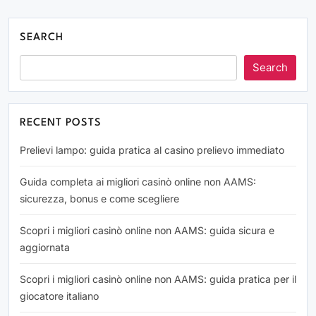
SEARCH
Search
RECENT POSTS
Prelievi lampo: guida pratica al casino prelievo immediato
Guida completa ai migliori casinò online non AAMS:
sicurezza, bonus e come scegliere
Scopri i migliori casinò online non AAMS: guida sicura e
aggiornata
Scopri i migliori casinò online non AAMS: guida pratica per il
giocatore italiano