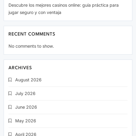
Descubre los mejores casinos online: guía práctica para
jugar seguro y con ventaja
RECENT COMMENTS
No comments to show.
ARCHIVES
August 2026
July 2026
June 2026
May 2026
April 2026