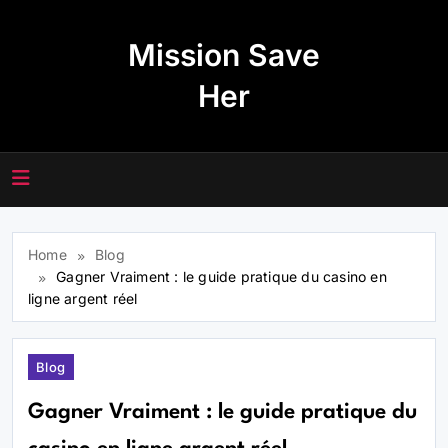
Skip
to
Mission Save
content
Her
Home
Blog
Gagner Vraiment : le guide pratique du casino en
ligne argent réel
Blog
Gagner Vraiment : le guide pratique du