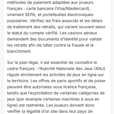
méthodes de paiement adaptées aux joueurs
français : carte bancaire (Visa/Mastercard),
virement SEPA, et portefeuilles électroniques
populaires. Vérifiez les frais associés et les délais
de traitement des retraits, qui varient souvent selon
le statut du compte vérifié. Les casinos sérieux
demandent des documents d’identité pour valider
les retraits afin de lutter contre la fraude et le
blanchiment.
Sur le plan légal, il est essentiel de connaître le
cadre français : l’Autorité Nationale des Jeux (ANJ)
régule strictement les activités de jeux en ligne sur
le territoire. Les offres de paris sportifs et de poker
peuvent être autorisées sous licence française,
tandis que l’exploitation de certaines catégories de
jeux (par exemple certaines machines à sous en
ligne) est restreinte. Les joueurs doivent donc
vérifier la légalité d’un site dans leur pays de