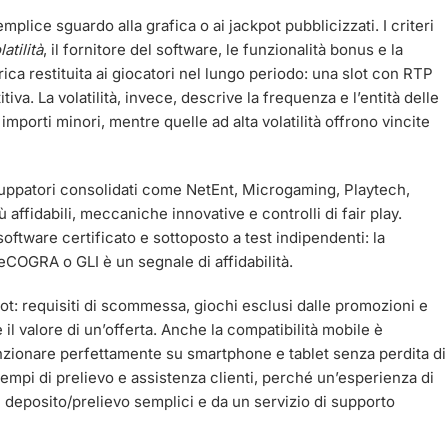
mplice sguardo alla grafica o ai jackpot pubblicizzati. I criteri
latilità
, il fornitore del software, le funzionalità bonus e la
ica restituita ai giocatori nel lungo periodo: una slot con RTP
a. La volatilità, invece, descrive la frequenza e l’entità delle
importi minori, mentre quelle ad alta volatilità offrono vincite
iluppatori consolidati come NetEnt, Microgaming, Playtech,
affidabili, meccaniche innovative e controlli di fair play.
software certificato e sottoposto a test indipendenti: la
 eCOGRA o GLI è un segnale di affidabilità.
lot: requisiti di scommessa, giochi esclusi dalle promozioni e
il valore di un’offerta. Anche la compatibilità mobile è
unzionare perfettamente su smartphone e tablet senza perdita di
tempi di prelievo e assistenza clienti, perché un’esperienza di
 deposito/prelievo semplici e da un servizio di supporto