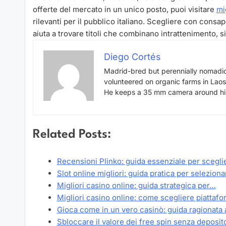
offerte del mercato in un unico posto, puoi visitare
mi
rilevanti per il pubblico italiano. Scegliere con consap
aiuta a trovare titoli che combinano intrattenimento, s
Diego Cortés
Madrid-bred but perennially nomadic
volunteered on organic farms in Lao
He keeps a 35 mm camera around his 
Related Posts:
Recensioni Plinko: guida essenziale per scegli
Slot online migliori: guida pratica per selezion
Migliori casino online: guida strategica per…
Migliori casino online: come scegliere piattaf
Gioca come in un vero casinò: guida ragionata 
Sbloccare il valore dei free spin senza deposit