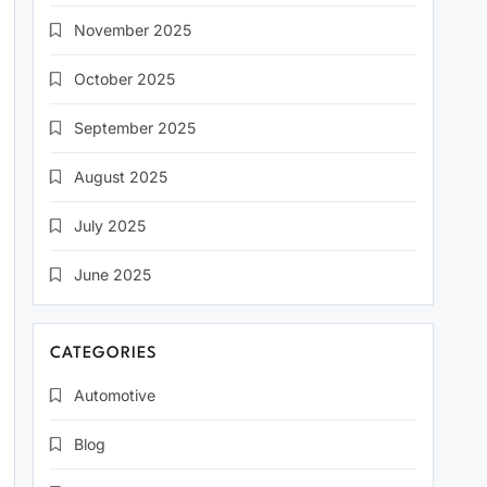
November 2025
October 2025
September 2025
August 2025
July 2025
June 2025
CATEGORIES
Automotive
Blog