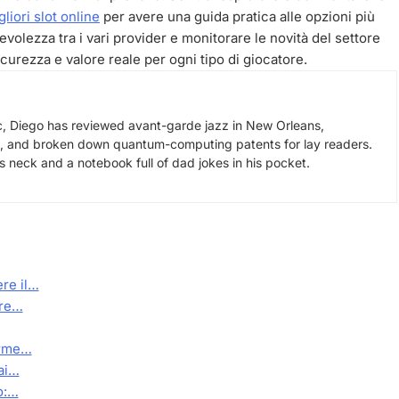
gliori slot online
per avere una guida pratica alle opzioni più
evolezza tra i vari provider e monitorare le novità del settore
icurezza e valore reale per ogni tipo di giocatore.
, Diego has reviewed avant-garde jazz in New Orleans,
s, and broken down quantum-computing patents for lay readers.
neck and a notebook full of dad jokes in his pocket.
ere il…
are…
orme…
ai…
o:…