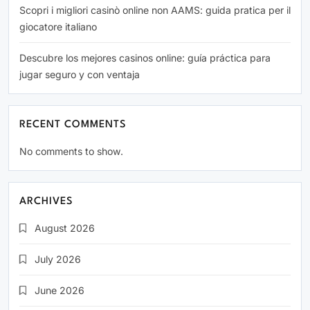
Scopri i migliori casinò online non AAMS: guida pratica per il
giocatore italiano
Descubre los mejores casinos online: guía práctica para
jugar seguro y con ventaja
RECENT COMMENTS
No comments to show.
ARCHIVES
August 2026
July 2026
June 2026