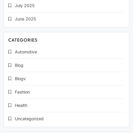
July 2025
June 2025
CATEGORIES
Automotive
Blog
Blogv
Fashion
Health
Uncategorized