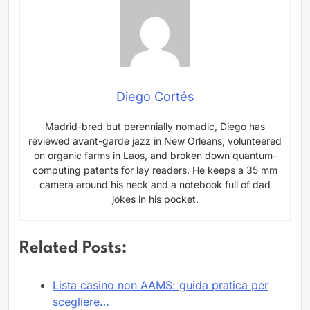
Diego Cortés
Madrid-bred but perennially nomadic, Diego has
reviewed avant-garde jazz in New Orleans, volunteered
on organic farms in Laos, and broken down quantum-
computing patents for lay readers. He keeps a 35 mm
camera around his neck and a notebook full of dad
jokes in his pocket.
Related Posts:
Lista casino non AAMS: guida pratica per
scegliere…