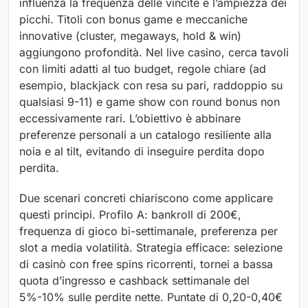
influenza la frequenza delle vincite e l’ampiezza dei
picchi. Titoli con bonus game e meccaniche
innovative (cluster, megaways, hold & win)
aggiungono profondità. Nel live casino, cerca tavoli
con limiti adatti al tuo budget, regole chiare (ad
esempio, blackjack con resa su pari, raddoppio su
qualsiasi 9-11) e game show con round bonus non
eccessivamente rari. L’obiettivo è abbinare
preferenze personali a un catalogo resiliente alla
noia e al tilt, evitando di inseguire perdita dopo
perdita.
Due scenari concreti chiariscono come applicare
questi principi. Profilo A: bankroll di 200€,
frequenza di gioco bi-settimanale, preferenza per
slot a media volatilità. Strategia efficace: selezione
di casinò con free spins ricorrenti, tornei a bassa
quota d’ingresso e cashback settimanale del
5%-10% sulle perdite nette. Puntate di 0,20-0,40€