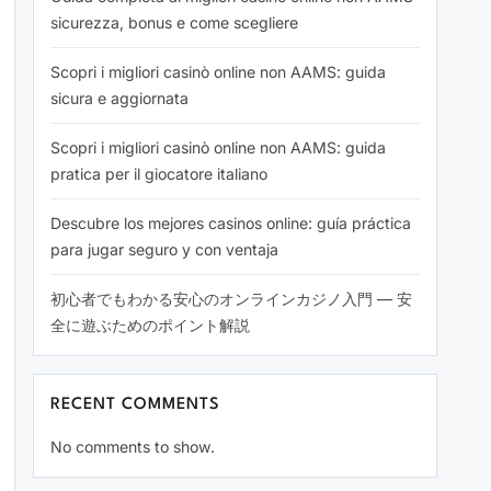
sicurezza, bonus e come scegliere
Scopri i migliori casinò online non AAMS: guida
sicura e aggiornata
Scopri i migliori casinò online non AAMS: guida
pratica per il giocatore italiano
Descubre los mejores casinos online: guía práctica
para jugar seguro y con ventaja
初心者でもわかる安心のオンラインカジノ入門 — 安
全に遊ぶためのポイント解説
RECENT COMMENTS
No comments to show.