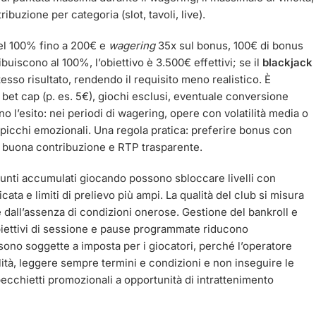
ribuzione per categoria (slot, tavoli, live).
del 100% fino a 200€ e
wagering
35x sul bonus, 100€ di bonus
buiscono al 100%, l’obiettivo è 3.500€ effettivi; se il
blackjack
esso risultato, rendendo il requisito meno realistico. È
 bet cap (p. es. 5€), giochi esclusi, eventuale conversione
zano l’esito: nei periodi di wagering, opere con volatilità media o
i picchi emozionali. Una regola pratica: preferire bonus con
on buona contribuzione e RTP trasparente.
Punti accumulati giocando possono sbloccare livelli con
ata e limiti di prelievo più ampi. La qualità del club si misura
 dall’assenza di condizioni onerose. Gestione del bankroll e
, obiettivi di sessione e pause programmate riducono
 sono soggette a imposta per i giocatori, perché l’operatore
bilità, leggere sempre termini e condizioni e non inseguire le
pecchietti promozionali a opportunità di intrattenimento