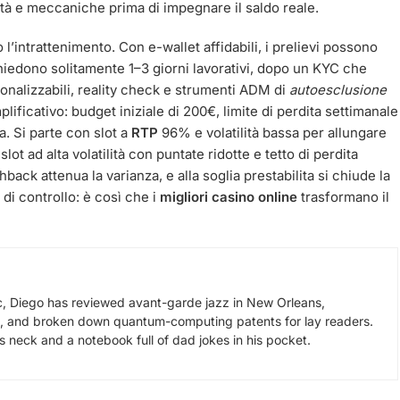
lità e meccaniche prima di impegnare il saldo reale.
l’intrattenimento. Con e-wallet affidabili, i prelievi possono
chiedono solitamente 1–3 giorni lavorativi, dopo un KYC che
rsonalizzabili, reality check e strumenti ADM di
autoesclusione
plificativo: budget iniziale di 200€, limite di perdita settimanale
. Si parte con slot a
RTP
96% e volatilità bassa per allungare
lot ad alta volatilità con puntate ridotte e tetto di perdita
shback attenua la varianza, e alla soglia prestabilita si chiude la
 di controllo: è così che i
migliori casino online
trasformano il
, Diego has reviewed avant-garde jazz in New Orleans,
s, and broken down quantum-computing patents for lay readers.
neck and a notebook full of dad jokes in his pocket.