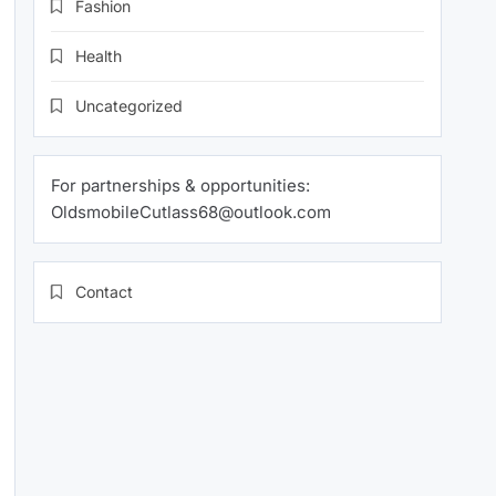
Fashion
Health
Uncategorized
For partnerships & opportunities:
OldsmobileCutlass68@outlook.com
Contact