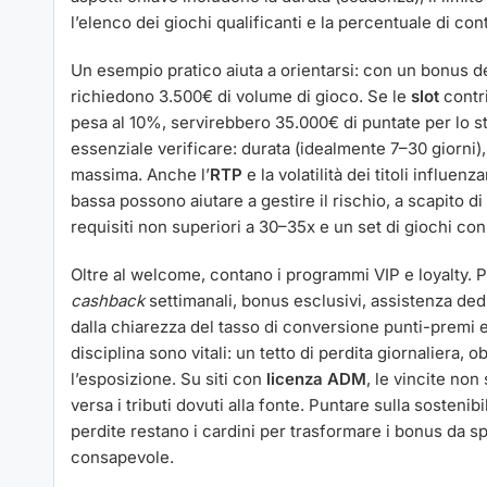
l’elenco dei giochi qualificanti e la percentuale di cont
Un esempio pratico aiuta a orientarsi: con un bonus 
richiedono 3.500€ di volume di gioco. Se le
slot
contri
pesa al 10%, servirebbero 35.000€ di puntate per lo st
essenziale verificare: durata (idealmente 7–30 giorni),
massima. Anche l’
RTP
e la volatilità dei titoli influen
bassa possono aiutare a gestire il rischio, a scapito d
requisiti non superiori a 30–35x e un set di giochi c
Oltre al welcome, contano i programmi VIP e loyalty. 
cashback
settimanali, bonus esclusivi, assistenza dedic
dalla chiarezza del tasso di conversione punti-premi e
disciplina sono vitali: un tetto di perdita giornaliera
l’esposizione. Su siti con
licenza ADM
, le vincite non
versa i tributi dovuti alla fonte. Puntare sulla sosteni
perdite restano i cardini per trasformare i bonus da s
consapevole.