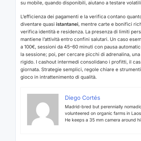
su mobile, quando disponibili, aiutano a testare volati
L’efficienza dei pagamenti e la verifica contano quanto 
diventare quasi
istantanei
, mentre carte e bonifici ri
verifica identità e residenza. La presenza di limiti pe
mantiene l’attività entro confini salutari. Un caso esem
a 100€, sessioni da 45–60 minuti con pausa automatica
la sessione; poi, per cercare picchi di adrenalina, una s
rigido. I cashout intermedi consolidano i profitti, il ca
giornata. Strategie semplici, regole chiare e strumenti
gioco in intrattenimento di qualità.
Diego Cortés
Madrid-bred but perennially nomadic
volunteered on organic farms in Lao
He keeps a 35 mm camera around his 