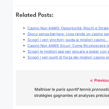
Related Posts:
Casino Non AAMS: Opportunità, Rischi e Strat
Gioco senza barriere: cosa rende un casino s
Scopri i veri vincitori: guida ai migliori casino…
Casino Non AAMS Sicuri: Come Riconoscere l
Scopri le migliori app per giocare a poker con 
Scopri i veri punti di forza dei migliori casino o
Previou
Post
Maîtriser le
paris sportif tennis pronosti
navigation
stratégies gagnantes et analyses précis