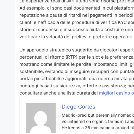
Le esperienze reali di altri utenti sono risorse prez
Ad esempio, ci sono casi documentati in cui piattaform
reputazione a causa di ritardi nei pagamenti in periodi
clienti e l'efficacia delle procedure di verifica KYC son
storie di successo e insuccesso aiuta a costruire una 
verificare la velocità dei prelievi e preferire operator
Un approccio strategico suggerito da giocatori esperti
percentuali di ritorno (RTP) per le slot e la preferenz
mostrano come limitare le perdite impostando limiti gi
sostenibile, evitando di inseguire recuperi con puntat
portali più affidabili e aggiornati, una ricerca mirata
punteggi basati su sicurezza, offerte e assistenza; pe
consultare anche una lista curata dei
migliori casino 
Diego Cortés
Madrid-bred but perennially nomadic
volunteered on organic farms in Lao
He keeps a 35 mm camera around his 