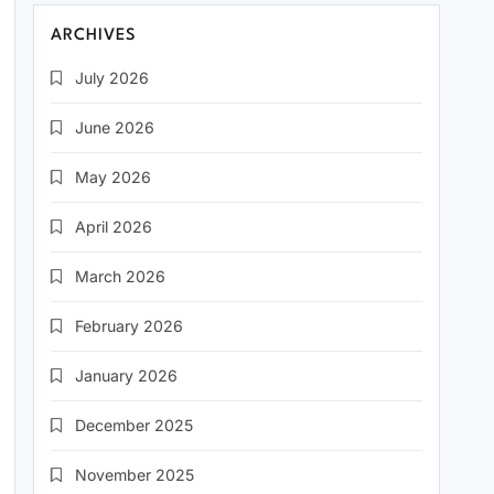
ARCHIVES
July 2026
June 2026
May 2026
April 2026
March 2026
February 2026
January 2026
December 2025
November 2025