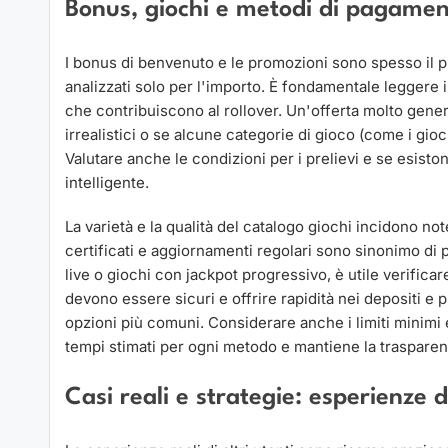
Bonus, giochi e metodi di pagamen
I bonus di benvenuto e le promozioni sono spesso il p
analizzati solo per l'importo. È fondamentale leggere i
che contribuiscono al rollover. Un'offerta molto gene
irrealistici o se alcune categorie di gioco (come i gio
Valutare anche le condizioni per i prelievi e se esisto
intelligente.
La varietà e la qualità del catalogo giochi incidono no
certificati e aggiornamenti regolari sono sinonimo di p
live o giochi con jackpot progressivo, è utile verifica
devono essere sicuri e offrire rapidità nei depositi e pr
opzioni più comuni. Considerare anche i limiti minimi 
tempi stimati per ogni metodo e mantiene la trasparenz
Casi reali e strategie: esperienze d