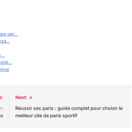
egie per…
enza…
e…
soldi…
nline
s:
Next:
c
:
Réussir ses paris : guide complet pour choisir le
es
meilleur site de paris sportif