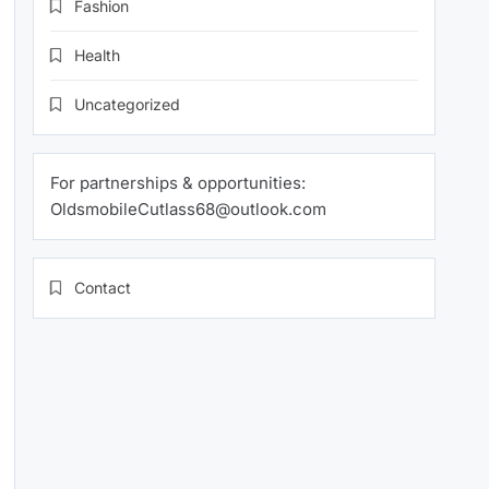
Fashion
Health
Uncategorized
For partnerships & opportunities:
OldsmobileCutlass68@outlook.com
Contact