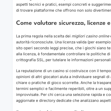
aspetti tecnici e pratici, esempi concreti e suggerim
di trovare piattaforme che offrono non solo divertimen
Come valutare sicurezza, licenze 
La prima regola nella scelta dei
migliori casino online
è
autorità riconosciute. Una licenza valida (per esempio q
sito operi secondo leggi precise, che i giochi siano tes
alla licenza, è fondamentale controllare le politiche di
crittografia SSL, per tutelare le informazioni personali
La reputazione di un casino si costruisce con il tempo
opinioni di altri giocatori aiuta a individuare segnali
chiare o pratiche di gioco scorrette. Anche la traspare
termini semplici e facilmente reperibili, oltre a un sup
improvvisate. Per chi cerca una selezione rapida e comp
aggiornate e directory dedicate che analizzano aspetti 