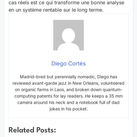
cas réels est ce qui transforme une bonne analyse
en un système rentable sur le long terme.
Diego Cortés
Madrid-bred but perennially nomadic, Diego has
reviewed avant-garde jazz in New Orleans, volunteered
on organic farms in Laos, and broken down quantum-
computing patents for lay readers. He keeps a 35 mm
camera around his neck and a notebook full of dad
jokes in his pocket.
Related Posts: