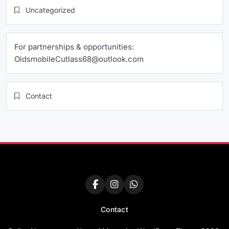
Uncategorized
For partnerships & opportunities:
OldsmobileCutlass68@outlook.com
Contact
Contact