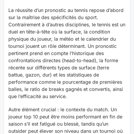
La réussite d’un pronostic au tennis repose d’abord
sur la maîtrise des spécificités du sport.
Contrairement à d’autres disciplines, le tennis est un
duel en tête-à-tête où la surface, la condition
physique du joueur, la météo et le calendrier du
tournoi jouent un rôle déterminant. Un pronostic
pertinent prend en compte l’historique des
confrontations directes (head-to-head), la forme
récente sur différents types de surface (terre
battue, gazon, dur) et les statistiques de
performance comme le pourcentage de premières
balles, le ratio de breaks gagnés et convertis, ainsi
que l’efficacité au service.
Autre élément crucial : le contexte du match. Un
joueur top 10 peut être moins performant en fin de
saison s’il est fatigué ou blessé, tandis qu’un
outsider peut élever son niveau dans un tournoi où