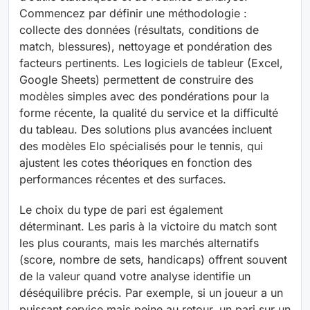
Commencez par définir une méthodologie :
collecte des données (résultats, conditions de
match, blessures), nettoyage et pondération des
facteurs pertinents. Les logiciels de tableur (Excel,
Google Sheets) permettent de construire des
modèles simples avec des pondérations pour la
forme récente, la qualité du service et la difficulté
du tableau. Des solutions plus avancées incluent
des modèles Elo spécialisés pour le tennis, qui
ajustent les cotes théoriques en fonction des
performances récentes et des surfaces.
Le choix du type de pari est également
déterminant. Les paris à la victoire du match sont
les plus courants, mais les marchés alternatifs
(score, nombre de sets, handicaps) offrent souvent
de la valeur quand votre analyse identifie un
déséquilibre précis. Par exemple, si un joueur a un
puissant service mais peine au retour, un pari sur un