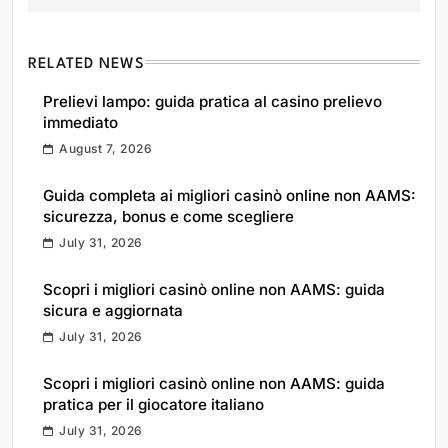
RELATED NEWS
Prelievi lampo: guida pratica al casino prelievo
immediato
August 7, 2026
Guida completa ai migliori casinò online non AAMS:
sicurezza, bonus e come scegliere
July 31, 2026
Scopri i migliori casinò online non AAMS: guida
sicura e aggiornata
July 31, 2026
Scopri i migliori casinò online non AAMS: guida
pratica per il giocatore italiano
July 31, 2026