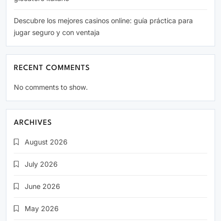
Descubre los mejores casinos online: guía práctica para
jugar seguro y con ventaja
RECENT COMMENTS
No comments to show.
ARCHIVES
August 2026
July 2026
June 2026
May 2026