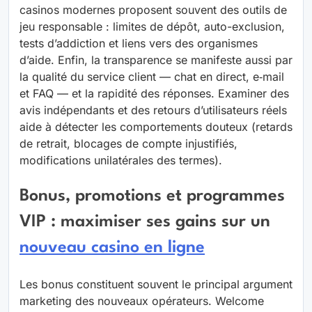
casinos modernes proposent souvent des outils de
jeu responsable : limites de dépôt, auto-exclusion,
tests d’addiction et liens vers des organismes
d’aide. Enfin, la transparence se manifeste aussi par
la qualité du service client — chat en direct, e‑mail
et FAQ — et la rapidité des réponses. Examiner des
avis indépendants et des retours d’utilisateurs réels
aide à détecter les comportements douteux (retards
de retrait, blocages de compte injustifiés,
modifications unilatérales des termes).
Bonus, promotions et programmes
VIP : maximiser ses gains sur un
nouveau casino en ligne
Les bonus constituent souvent le principal argument
marketing des nouveaux opérateurs. Welcome