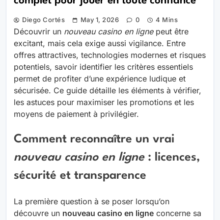
complet pour jouer en toute confiance
Diego Cortés
May 1, 2026
0
4 Mins
Découvrir un
nouveau casino en ligne
peut être
excitant, mais cela exige aussi vigilance. Entre
offres attractives, technologies modernes et risques
potentiels, savoir identifier les critères essentiels
permet de profiter d’une expérience ludique et
sécurisée. Ce guide détaille les éléments à vérifier,
les astuces pour maximiser les promotions et les
moyens de paiement à privilégier.
Comment reconnaître un vrai
nouveau casino en ligne
: licences,
sécurité et transparence
La première question à se poser lorsqu’on
découvre un
nouveau casino en ligne
concerne sa