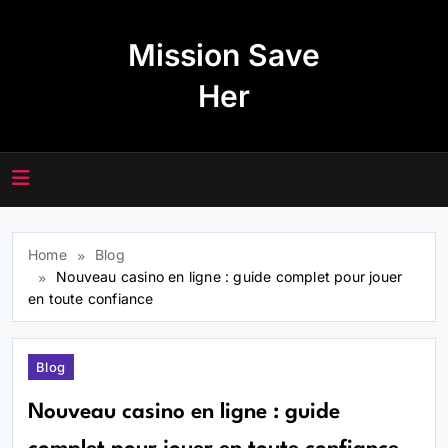
Skip
to
Mission Save
content
Her
Home
Blog
Nouveau casino en ligne : guide complet pour jouer
en toute confiance
Blog
Nouveau casino en ligne : guide