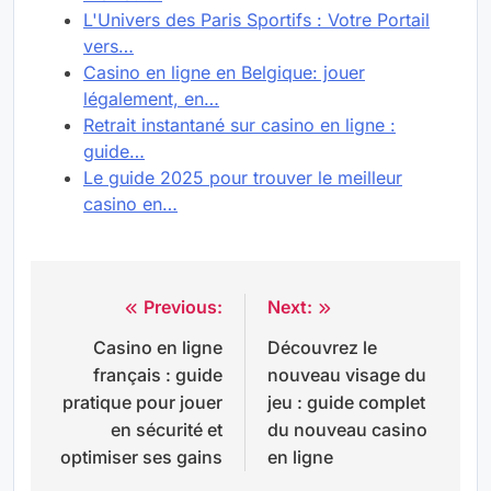
L'Univers des Paris Sportifs : Votre Portail
vers…
Casino en ligne en Belgique: jouer
légalement, en…
Retrait instantané sur casino en ligne :
guide…
Le guide 2025 pour trouver le meilleur
casino en…
Previous:
Next:
Post
Casino en ligne
Découvrez le
navigation
français : guide
nouveau visage du
pratique pour jouer
jeu : guide complet
en sécurité et
du nouveau casino
optimiser ses gains
en ligne