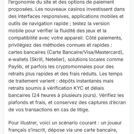
l’ergonomie du site et des options de paiement
proposées. Les nouveaux casinos investissent dans
des interfaces responsives, applications mobiles et
outils de navigation rapide ; testez la version
mobile pour vérifier la fluidité des jeux et la
compatibilité avec votre appareil. Côté paiements,
privilégiez des méthodes connues et rapides :
cartes bancaires (Carte Bancaire/Visa/Mastercard),
e‑wallets (Skrill, Neteller), solutions locales comme
Paylib, et parfois les cryptomonnaies pour des
retraits plus rapides et des frais réduits. Les temps
de traitement varient : dépôts instantanés mais
retraits soumis à vérification KYC et délais
bancaires (24 heures à plusieurs jours). Vérifiez les
plafonds et frais, et conservez des captures d’écran
de vos transactions en cas de litige.
Pour illustrer, voici un scénario courant : un joueur
français s’inscrit, dépose via une carte bancaire,