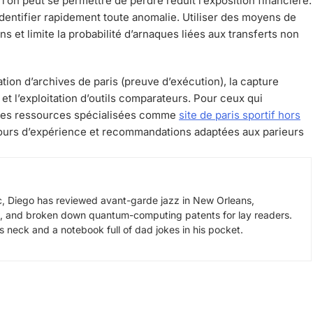
’on peut se permettre de perdre réduit l’exposition financière.
identifier rapidement toute anomalie. Utiliser des moyens de
s et limite la probabilité d’arnaques liées aux transferts non
tion d’archives de paris (preuve d’exécution), la capture
 et l’exploitation d’outils comparateurs. Pour ceux qui
er des ressources spécialisées comme
site de paris sportif hors
etours d’expérience et recommandations adaptées aux parieurs
, Diego has reviewed avant-garde jazz in New Orleans,
s, and broken down quantum-computing patents for lay readers.
neck and a notebook full of dad jokes in his pocket.