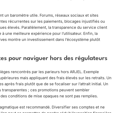
uent un baromètre utile. Forums, réseaux sociaux et sites
intes récurrentes sur les paiements, blocages injustifiés ou
es élevés. Parallèlement, la transparence du service client
e à une meilleure expérience pour l’utilisateur. Enfin, la
tives montre un investissement dans l’écosystème plutôt
tes pour naviguer hors des régulateurs
s pièges rencontrés par les parieurs hors ARJEL. Exemple
upérieures mais appliquant des frais élevés sur les retraits. Un
après frais plutôt que de se focaliser sur l’attrait initial. Un
s transparentes ; ces promotions peuvent sembler
e des conditions de mise opaques ne sont pas remplies.
pragmatique est recommandé. Diversifier ses comptes et ne