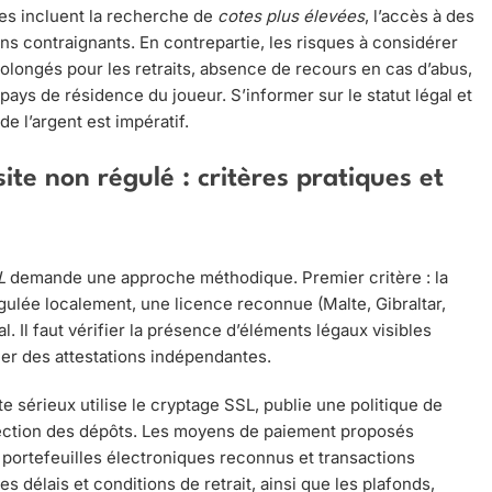
tes incluent la recherche de
cotes plus élevées
, l’accès à des
 contraignants. En contrepartie, les risques à considérer
olongés pour les retraits, absence de recours en cas d’abus,
 pays de résidence du joueur. S’informer sur le statut légal et
e l’argent est impératif.
ite non régulé : critères pratiques et
L
demande une approche méthodique. Premier critère : la
gulée localement, une licence reconnue (Malte, Gibraltar,
. Il faut vérifier la présence d’éléments légaux visibles
er des attestations indépendantes.
te sérieux utilise le cryptage SSL, publie une politique de
rotection des dépôts. Les moyens de paiement proposés
s, portefeuilles électroniques reconnus et transactions
délais et conditions de retrait, ainsi que les plafonds,