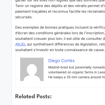
garder sur les sites non régulés que des sommes que l
Tenir un registre des dépôts et des retraits permet d’
paiement traçables et reconnus facilite les réclamation
sécurisés.
Des exemples de bonnes pratiques incluent la vérifica
d’écran des conditions générales lors de l’inscription,
souhaitent creuser plus loin, il est utile de consult
ARJEL
qui synthétisent différences de législation, r
souhaitant s’investir en toute connaissance de cause.
Diego Cortés
Madrid-bred but perennially nomadic
volunteered on organic farms in Lao
He keeps a 35 mm camera around his 
Related Posts: