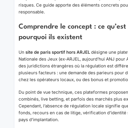
risques. Ce guide apporte des éléments concrets pou
responsable.
Comprendre le concept : ce qu’est 
pourquoi ils existent
Un
site de paris sportif hors ARJEL
désigne une platef
Nationale des Jeux (ex-ARJEL, aujourd’hui ANJ pour A
des juridictions étrangères où la régulation est diffé
plusieurs facteurs : une demande des parieurs pour de
chez les opérateurs locaux, ou des bonus et promoti
Du point de vue technique, ces plateformes proposent
combinés, live betting, et parfois des marchés plus ex
Cependant, l’absence de régulation locale signifie que
fonds, recours en cas de litige, vérification d’identi
pays d’implantation.