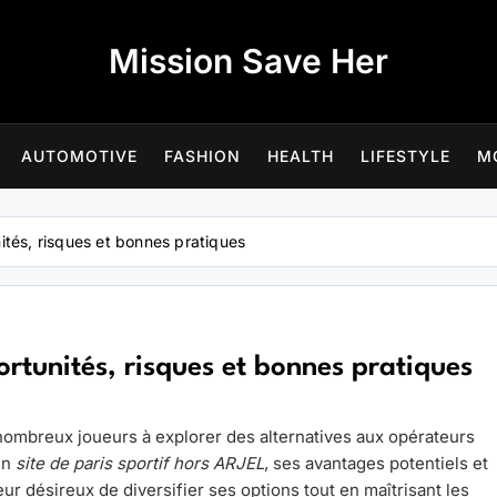
Mission Save Her
AUTOMOTIVE
FASHION
HEALTH
LIFESTYLE
M
ités, risques et bonnes pratiques
ortunités, risques et bonnes pratiques
e nombreux joueurs à explorer des alternatives aux opérateurs
un
site de paris sportif hors ARJEL
, ses avantages potentiels et
ur désireux de diversifier ses options tout en maîtrisant les